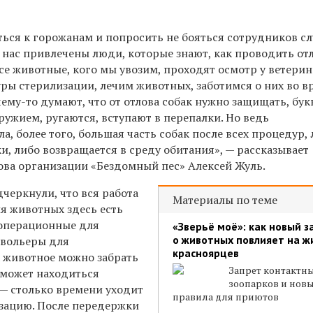
ться к горожанам и попросить не бояться сотрудников с
 у нас привлечены люди, которые знают, как проводить от
е животные, кого мы увозим, проходят осмотр у ветерин
ы стерилизации, лечим животных, заботимся о них во в
ему-то думают, что от отлова собак нужно защищать, бук
оружием, ругаются, вступают в перепалки. Но ведь
а, более того, большая часть собак после всех процедур,
и, либо возвращается в среду обитания», — рассказывает
ова
организации
«Бездомный пес» Алексей Жуль.
черкнули, что вся работа
Материалы по теме
я животных здесь есть
 операционные для
«Зверьё моё»: как новый з
о животных повлияет на ж
 вольеры для
красноярцев
 животное можно забрать
Запрет контактн
 может находиться
зоопарков и нов
 — столько времени уходит
правила для приютов
изацию. После передержки