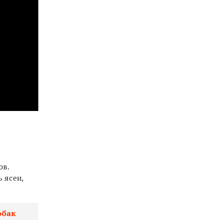
ов.
 ясен,
обак