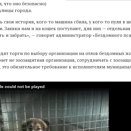
, что оно безопасно)
улицы города.
ь своя история, кого-то машина сбила, у кого-то пуля в ш
и. Заявки нам и на кошек поступают, для них — отдельная
ть и забрать», — говорит администратор «Бездомн
ого
п
с
одят торги по выбору организации на отлов бездомных ж
рает не зоозащитная организация, сотрудничать с зооза
, это обязательное требование к исполнителям муниципа
ile could not be played