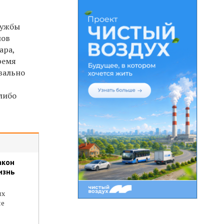
лужбы
лов
ара,
ремя
вально
 либо
акон
изнь
ых
ые