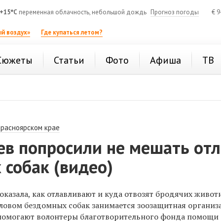
+15°C
переменная облачность, небольшой дождь
Прогноз погоды
€
9
й воздух»
Где купаться летом?
Сюжеты
Статьи
Фото
Афиша
ТВ
Красноярском крае
ев попросили не мешать отл
собак (видео)
казала, как отлавливают и куда отвозят бродячих живот
ловом бездомных собак занимается зоозащитная организ
 помогают волонтеры благотворительного фонда помощи