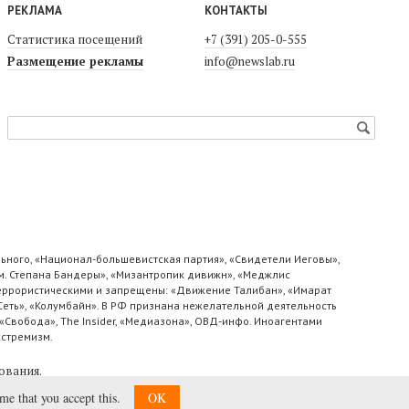
РЕКЛАМА
КОНТАКТЫ
Статистика посещений
+7 (391) 205-0-555
Размещение рекламы
info@newslab.ru
ьного, «Национал-большевистская партия», «Свидетели Иеговы»,
м. Степана Бандеры», «Мизантропик дивижн», «Меджлис
 террористическими и запрещены: «Движение Талибан», «Имарат
«Сеть», «Колумбайн». В РФ признана нежелательной деятельность
«Свобода», The Insider, «Медиазона», ОВД-инфо. Иноагентами
кстремизм.
ования
.
ume that you accept this.
OK