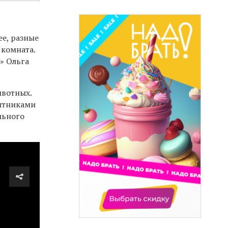
ее, разные
 комната.
а
» Ольга
ивотных.
щитниками
льного