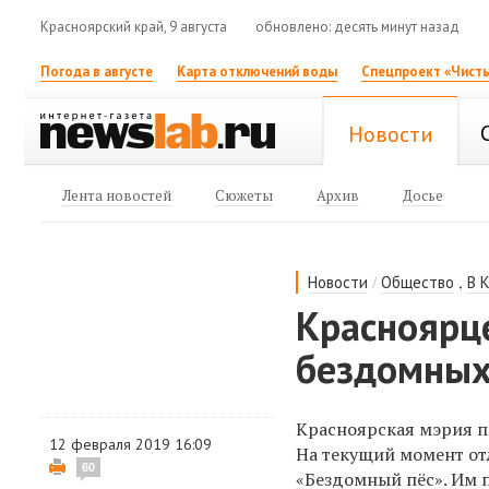
Красноярский край, 9 августа
обновлено: десять минут назад
Погода в августе
Карта отключений воды
Спецпроект «Чисты
Новости
Лента новостей
Сюжеты
Архив
Досье
/
,
Новости
Общество
В 
Красноярц
бездомных 
Красноярская мэрия по
12 февраля 2019 16:09
На текущий момент от
60
«Бездомный пёс». Им