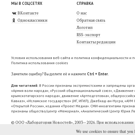
МЫ В СОЦСЕТЯХ
СПРАВКА
ВКонтакте
О нас
Одноклассники
Обратная связь
Логотип
RSS-экспорт
Контакты редакции
Условия использования веб-сайта и политика конфиденциальности и 
Политика использования cookies
Заметили ошибку? Выделите её и нажмите
Ctrl + Enter
.
Для читателей:
В России признаны экстремистскими и запрещены орга
«Армия воли народа», «Русский общенациональный союз», «Движение п
крымскотатарского народа», движение «Артподготовка», общероссийск
Кавказ», «Исламское государство» (ИГ, ИГИЛ), Джебхад-ан-Нусра, «АУМ
«Открытой России», издания «Проект Медиа». СМИ-иноагентами признан
признаны общество/центр «Мемориал», «Аналитический Центр Юрия Лев
© ООО «Лаборатория Новоcтей», 2003—2026.
При использовании 
We use cookies to ensure that you 