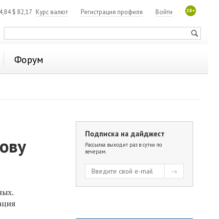
18+
4,84
$
82,17
Курс валют
Регистрация профиля
Войти
Форум
Подписка на дайджест
ову
Рассылка выходит раз в сутки по
вечерам.
ных.
ация