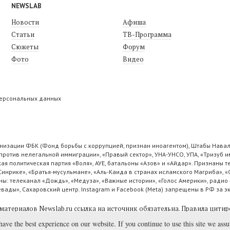
NEWSLAB
Новости
Афиша
Статьи
ТВ-Программа
Сюжеты
Форум
Фото
Видео
персональных данных
низации ФБК (Фонд борьбы с коррупцией, признан иноагентом), Штабы Навал
ротив нелегальной иммиграции», «Правый сектор», УНА-УНСО, УПА, «Тризуб и
ая политическая партия «Воля», АУЕ, батальоны «Азов» и «Айдар». Признаны
 Синрике», «Братья-мусульмане», «Аль-Каида в странах исламского Магриба», 
ы: телеканал «Дождь», «Медуза», «Важные истории», «Голос Америки», радио 
ады», Сахаровский центр. Instagram и Facebook (Metа) запрещены в РФ за э
материалов Newslab.ru ссылка на источник обязательна.
Правила цитир
have the best experience on our website. If you continue to use this site we ass