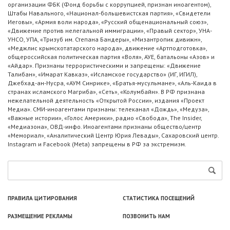
организации ФБК (Фонд борьбы с коррупцией, признан иноагентом),
Штабы Навального, «Национал-большевистская партия», «Свидетели
Иеговы», «Армия воли народа», «Русский общенациональный союз»,
«Движение против нелегальной иммиграции», «Правый сектор», УНА-
УНСО, УПА, «Тризуб им. Степана Бандеры», «Мизантропик дивижн»,
«Меджлис крымскотатарского народа», движение «Артподготовка»,
общероссийская политическая партия «Воля», АУЕ, батальоны «Азов» и
«Айдар». Признаны террористическими и запрещены: «Движение
Талибан», «Имарат Кавказ», «Исламское государство» (ИГ, ИГИЛ),
Джебхад-ан-Нусра, «АУМ Синрике», «Братья-мусульмане», «Аль-Каида в
странах исламского Магриба», «Сеть», «Колумбайн». В РФ признана
нежелательной деятельность «Открытой России», издания «Проект
Медиа». СМИ-иноагентами признаны: телеканал «Дождь», «Медуза»,
«Важные истории», «Голос Америки», радио «Свобода», The Insider,
«Медиазона», ОВД-инфо. Иноагентами признаны общество/центр
«Мемориал», «Аналитический Центр Юрия Левады», Сахаровский центр.
Instagram и Facebook (Metа) запрещены в РФ за экстремизм.
ПРАВИЛА ЦИТИРОВАНИЯ
СТАТИСТИКА ПОСЕЩЕНИЙ
РАЗМЕЩЕНИЕ РЕКЛАМЫ
ПОЗВОНИТЬ НАМ