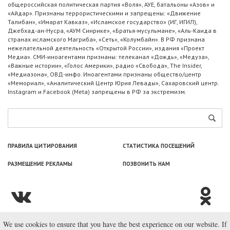
общероссийская политическая партия «Воля», АУЕ, батальоны «Азов» и
«Айдар». Признаны террористическими и запрещены: «Движение
Талибан», «Имарат Кавказ», «Исламское государство» (ИГ, ИГИЛ),
Джебхад-ан-Нусра, «АУМ Синрике», «Братья-мусульмане», «Аль-Каида в
странах исламского Магриба», «Сеть», «Колумбайн». В РФ признана
нежелательной деятельность «Открытой России», издания «Проект
Медиа». СМИ-иноагентами признаны: телеканал «Дождь», «Медуза»,
«Важные истории», «Голос Америки», радио «Свобода», The Insider,
«Медиазона», ОВД-инфо. Иноагентами признаны общество/центр
«Мемориал», «Аналитический Центр Юрия Левады», Сахаровский центр.
Instagram и Facebook (Metа) запрещены в РФ за экстремизм.
ПРАВИЛА ЦИТИРОВАНИЯ
СТАТИСТИКА ПОСЕЩЕНИЙ
РАЗМЕЩЕНИЕ РЕКЛАМЫ
ПОЗВОНИТЬ НАМ
We use cookies to ensure that you have the best experience on our website. If
© ООО «Лаборатория Новоcтей», 2003—2026.