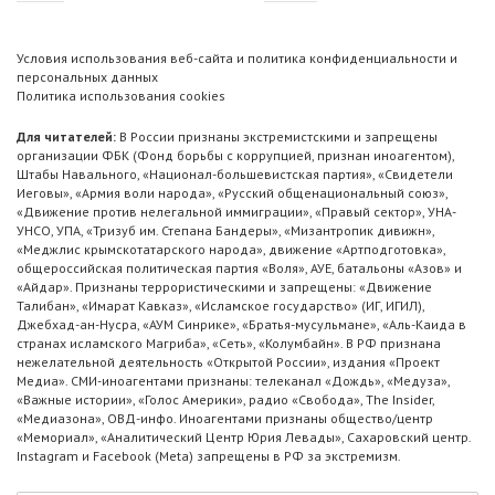
Условия использования веб-сайта и политика конфиденциальности и
персональных данных
Политика использования cookies
Для читателей:
В России признаны экстремистскими и запрещены
организации ФБК (Фонд борьбы с коррупцией, признан иноагентом),
Штабы Навального, «Национал-большевистская партия», «Свидетели
Иеговы», «Армия воли народа», «Русский общенациональный союз»,
«Движение против нелегальной иммиграции», «Правый сектор», УНА-
УНСО, УПА, «Тризуб им. Степана Бандеры», «Мизантропик дивижн»,
«Меджлис крымскотатарского народа», движение «Артподготовка»,
общероссийская политическая партия «Воля», АУЕ, батальоны «Азов» и
«Айдар». Признаны террористическими и запрещены: «Движение
Талибан», «Имарат Кавказ», «Исламское государство» (ИГ, ИГИЛ),
Джебхад-ан-Нусра, «АУМ Синрике», «Братья-мусульмане», «Аль-Каида в
странах исламского Магриба», «Сеть», «Колумбайн». В РФ признана
нежелательной деятельность «Открытой России», издания «Проект
Медиа». СМИ-иноагентами признаны: телеканал «Дождь», «Медуза»,
«Важные истории», «Голос Америки», радио «Свобода», The Insider,
«Медиазона», ОВД-инфо. Иноагентами признаны общество/центр
«Мемориал», «Аналитический Центр Юрия Левады», Сахаровский центр.
Instagram и Facebook (Metа) запрещены в РФ за экстремизм.