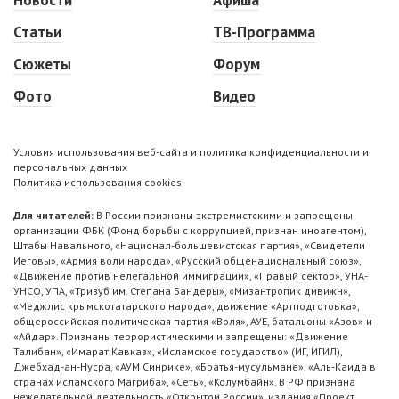
Статьи
ТВ-Программа
Сюжеты
Форум
Фото
Видео
Условия использования веб-сайта и политика конфиденциальности и
персональных данных
Политика использования cookies
Для читателей:
В России признаны экстремистскими и запрещены
организации ФБК (Фонд борьбы с коррупцией, признан иноагентом),
Штабы Навального, «Национал-большевистская партия», «Свидетели
Иеговы», «Армия воли народа», «Русский общенациональный союз»,
«Движение против нелегальной иммиграции», «Правый сектор», УНА-
УНСО, УПА, «Тризуб им. Степана Бандеры», «Мизантропик дивижн»,
«Меджлис крымскотатарского народа», движение «Артподготовка»,
общероссийская политическая партия «Воля», АУЕ, батальоны «Азов» и
«Айдар». Признаны террористическими и запрещены: «Движение
Талибан», «Имарат Кавказ», «Исламское государство» (ИГ, ИГИЛ),
Джебхад-ан-Нусра, «АУМ Синрике», «Братья-мусульмане», «Аль-Каида в
странах исламского Магриба», «Сеть», «Колумбайн». В РФ признана
нежелательной деятельность «Открытой России», издания «Проект