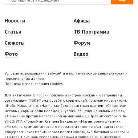
Новости
Афиша
Статьи
ТВ-Программа
Сюжеты
Форум
Фото
Видео
Условия использования веб-сайта и политика конфиденциальности и
персональных данных
Политика использования cookies
Для читателей:
В России признаны экстремистскими и запрещены
организации ФБК (Фонд борьбы с коррупцией, признан иноагентом),
Штабы Навального, «Национал-большевистская партия», «Свидетели
Иеговы», «Армия воли народа», «Русский общенациональный союз»,
«Движение против нелегальной иммиграции», «Правый сектор», УНА-
УНСО, УПА, «Тризуб им. Степана Бандеры», «Мизантропик дивижн»,
«Меджлис крымскотатарского народа», движение «Артподготовка»,
общероссийская политическая партия «Воля», АУЕ, батальоны «Азов» и
«Айдар». Признаны террористическими и запрещены: «Движение