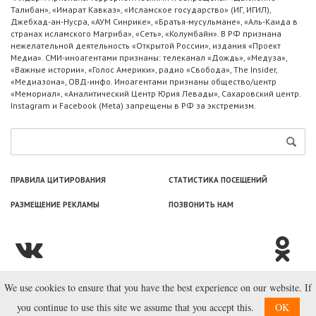
Талибан», «Имарат Кавказ», «Исламское государство» (ИГ, ИГИЛ),
Джебхад-ан-Нусра, «АУМ Синрике», «Братья-мусульмане», «Аль-Каида в
странах исламского Магриба», «Сеть», «Колумбайн». В РФ признана
нежелательной деятельность «Открытой России», издания «Проект
Медиа». СМИ-иноагентами признаны: телеканал «Дождь», «Медуза»,
«Важные истории», «Голос Америки», радио «Свобода», The Insider,
«Медиазона», ОВД-инфо. Иноагентами признаны общество/центр
«Мемориал», «Аналитический Центр Юрия Левады», Сахаровский центр.
Instagram и Facebook (Metа) запрещены в РФ за экстремизм.
ПРАВИЛА ЦИТИРОВАНИЯ
СТАТИСТИКА ПОСЕЩЕНИЙ
РАЗМЕЩЕНИЕ РЕКЛАМЫ
ПОЗВОНИТЬ НАМ
We use cookies to ensure that you have the best experience on our website. If
© ООО «Лаборатория Новоcтей», 2003—2026.
you continue to use this site we assume that you accept this.
OK