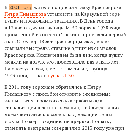
В
2001 году
жители попросили
главу
Красноярска
Петра Пимашкова
установить на Караульной горе
пушку и продолжить традицию. В День города
в 12 часов дня
из
гаубиц
ы
М-30 образца 1938 года,
привезенной из поселка Таскино,
произвели первый
залп.
С тех п
ор 18 лет красноярцы ежедневно
слышали
выстрелы, с
тавшие одним из
символов
Красноярска
. Исключением были дни, когда пушку
меняли на новую,
это происходило раз в пять лет.
На «посту» находились,
в том числе, гаубица
1943 года, а также
пушка Д-30
.
В
2011 году
горожане о
братились к
Петру
Пимашкову с
просьбой отменить
ежедневные
залпы — из-за громкого звука срабатывала
сигнализация некоторых машин, а в близлежащих
домах жители жаловались на дрожащие стены
и окна. Но мэр традицию не прервал. Попытку
отменить выстрелы совершили в
2013 году уже при