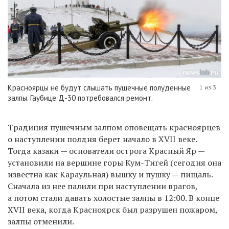
Красноярцы не будут слышать пушечные полуденные
1 из 3
залпы. Гаубице Д-30 потребовался ремонт.
Т
радиция пушечным залпом оповещать красноярцев
о наступлении полдня берет начало в XVII веке.
Тогда казаки — основатели острога Красный Яр —
установили на вершине горы Кум-Тигей (сегодня она
известна как Караульная) вышку и пушку — пищаль.
Сначала из нее палили при наступлении врагов,
а потом стали давать холостые залпы в 12:00.
В конце
XVII век
а, когда Красноярск был разрушен пожаром,
залпы отменили.