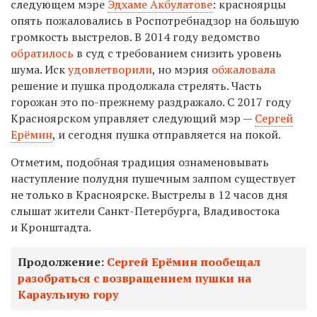
следующем мэре
Эдхаме Акбулатове
: красноярцы
опять пожаловались в Роспотребнадзор на большую
громкость выстрелов.
В
2014 году ведомство
обратилось
в суд
с требованием снизить уровень
шума.
Иск
удовлетворили
,
но мэрия
обжаловала
решение и п
ушка продолжала стрелять. Часть
горожан это по-прежнему раздражало. С 2017 году
Красноярском управляет следующий мэр —
Сергей
Ерёмин
, и сегодня пушка отправляется на покой.
О
тметим,
подобная традиция ознаменовывать
наступление полудня пушечным залпом существует
не только в Красноярске. Выстрелы в 12 часов дня
слышат жители Санкт-Петербурга, Владивостока
и Кронштадта.
Продолжение:
Сергей Ерёмин пообещал
разобраться с возвращением пушки на
Караульную гору