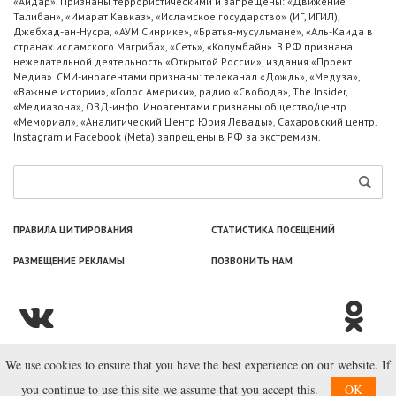
«Айдар». Признаны террористическими и запрещены: «Движение
Талибан», «Имарат Кавказ», «Исламское государство» (ИГ, ИГИЛ),
Джебхад-ан-Нусра, «АУМ Синрике», «Братья-мусульмане», «Аль-Каида в
странах исламского Магриба», «Сеть», «Колумбайн». В РФ признана
нежелательной деятельность «Открытой России», издания «Проект
Медиа». СМИ-иноагентами признаны: телеканал «Дождь», «Медуза»,
«Важные истории», «Голос Америки», радио «Свобода», The Insider,
«Медиазона», ОВД-инфо. Иноагентами признаны общество/центр
«Мемориал», «Аналитический Центр Юрия Левады», Сахаровский центр.
Instagram и Facebook (Metа) запрещены в РФ за экстремизм.
ПРАВИЛА ЦИТИРОВАНИЯ
СТАТИСТИКА ПОСЕЩЕНИЙ
РАЗМЕЩЕНИЕ РЕКЛАМЫ
ПОЗВОНИТЬ НАМ
We use cookies to ensure that you have the best experience on our website. If
© ООО «Лаборатория Новоcтей», 2003—2026.
you continue to use this site we assume that you accept this.
OK