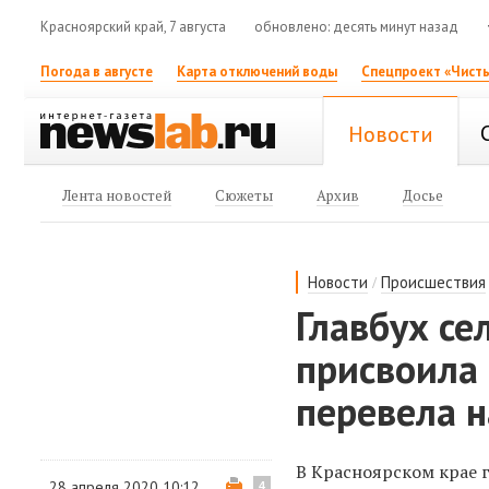
Красноярский край, 7 августа
обновлено: десять минут назад
Погода в августе
Карта отключений воды
Спецпроект «Чисты
Новости
Лента новостей
Сюжеты
Архив
Досье
/
Новости
Происшествия
Главбух с
присвоила 
перевела н
В Красноярском крае 
28 апреля 2020 10:12
4