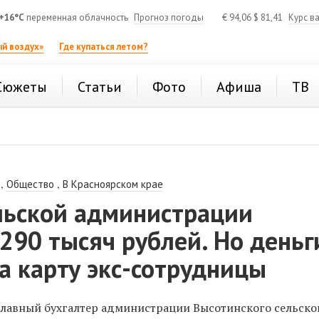
+16°C
переменная облачность
Прогноз погоды
€
94,06
$
81,41
Курс в
й воздух»
Где купаться летом?
Сюжеты
Статьи
Фото
Афиша
ТВ
,
,
Общество
В Красноярском крае
ельской администрации
290 тысяч рублей. Но деньг
а карту экс-сотрудницы
главный бухгалтер администрации Высотинского сельског