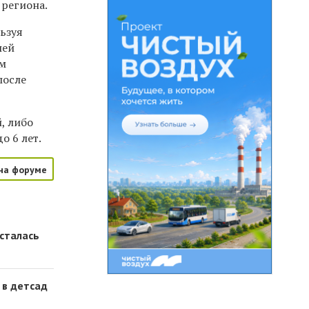
 региона.
ьзуя
шей
ом
после
, либо
о 6 лет.
на форуме
осталась
 в детсад