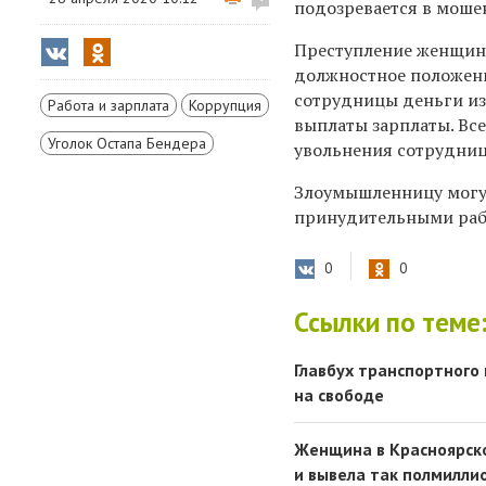
подозревается в мошен
Преступление женщина
должностное положени
сотрудницы деньги из
Работа и зарплата
Коррупция
выплаты зарплаты. Все
Уголок Остапа Бендера
увольнения сотрудниц
Злоумышленницу могут 
принудительными работ
0
0
Ссылки по теме
Главбух транспортного
на свободе
Женщина в Красноярско
и вывела так полмилли