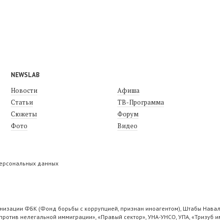
NEWSLAB
Новости
Афиша
Статьи
ТВ-Программа
Сюжеты
Форум
Фото
Видео
персональных данных
низации ФБК (Фонд борьбы с коррупцией, признан иноагентом), Штабы Навал
ротив нелегальной иммиграции», «Правый сектор», УНА-УНСО, УПА, «Тризуб и