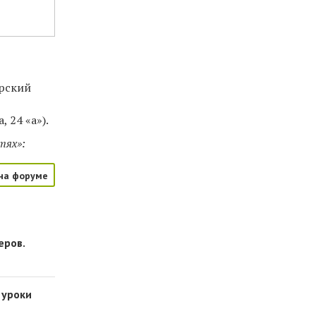
ярский
24 «а​»).
тях»:
на форуме
еров.
 уроки