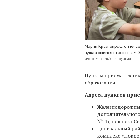
Мэрия Красноярска отмечает
нуждающимся школьникам. Э
Фото: vk.com/krasnoyarskrf
Пункты приёма техник
образования.
Адреса пунктов при
Железнодорожный
дополнительного
№ 4 (проспект Св
Центральный рай
комплекс «Покров