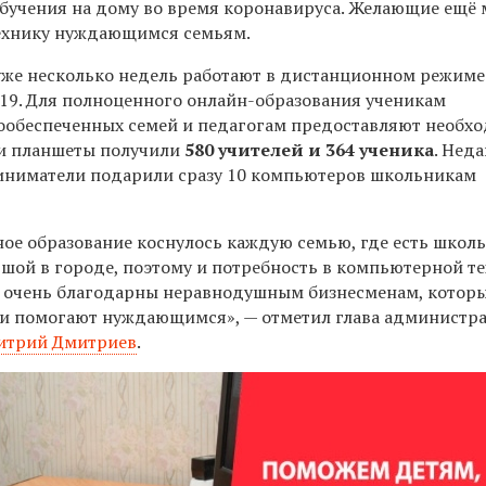
бучения на дому во время коронавируса. Желающие ещё 
ехнику нуждающимся семьям.
же несколько недель работают в дистанционном режиме 
-19. Для полноценного онлайн-образования ученикам
ообеспеченных семей и педагогам предоставляют необх
и планшеты получили
580 учителей и 364 ученика
. Нед
иниматели подарили сразу 10 компьютеров школьникам
ое образование коснулось каждую семью, где есть школь
шой в городе, поэтому и потребность в компьютерной т
 очень благодарны неравнодушным бизнесменам, котор
е и помогают нуждающимся», — отметил глава администр
итрий Дмитриев
.