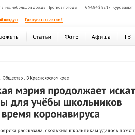
лачно, небольшой дождь
Прогноз погоды
€
94,84
$
82,17
Курс валют
й воздух»
Где купаться летом?
Сюжеты
Статьи
Фото
Афиша
ТВ
,
,
Общество
В Красноярском крае
кая мэрия продолжает иска
ы для учёбы школьников
 время коронавируса
ярска рассказала, скольким школьникам удалось помоч