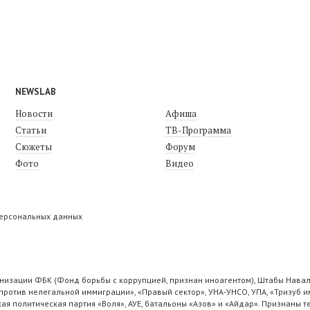
NEWSLAB
Новости
Афиша
Статьи
ТВ-Программа
Сюжеты
Форум
Фото
Видео
персональных данных
низации ФБК (Фонд борьбы с коррупцией, признан иноагентом), Штабы Навал
ротив нелегальной иммиграции», «Правый сектор», УНА-УНСО, УПА, «Тризуб и
ая политическая партия «Воля», АУЕ, батальоны «Азов» и «Айдар». Признаны