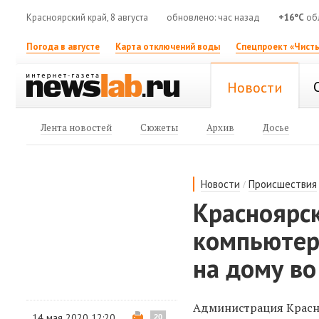
Красноярский край, 8 августа
обновлено: час назад
+16°C
об
Погода в августе
Карта отключений воды
Спецпроект «Чисты
Новости
Лента новостей
Сюжеты
Архив
Досье
/
Новости
Происшествия
Красноярс
компьютер
на дому во
Администрация Красно
14 мая 2020 12:20
20