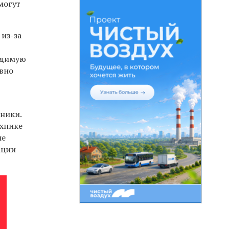
могут
из-за
одимую
авно
ники.
ехнике
ые
ации