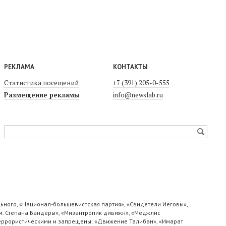
РЕКЛАМА
КОНТАКТЫ
Статистика посещений
+7 (391) 205-0-555
Размещение рекламы
info@newslab.ru
ьного, «Национал-большевистская партия», «Свидетели Иеговы»,
м. Степана Бандеры», «Мизантропик дивижн», «Меджлис
 террористическими и запрещены: «Движение Талибан», «Имарат