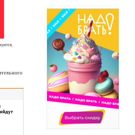
зуются,
ительного
я
пойдут