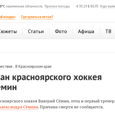
8°C
переменная облачность
Прогноз погоды
€
93,19
$
80,93
Курс вал
й воздух»
Где купаться летом?
Сюжеты
Статьи
Фото
Афиша
ТВ
,
шествия
В Красноярском крае
ан красноярского хоккея
ёмин
асноярского хоккея Валерий Сёмин,
отец и первый тренер
Александра Сёмина
. Причина смерти не сообщается.