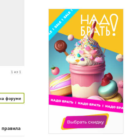
1 из 1
на форуме
ь правила