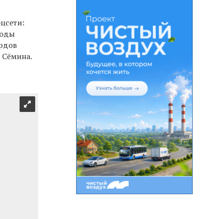
цсети:
годы
ордов
 Сёмина.