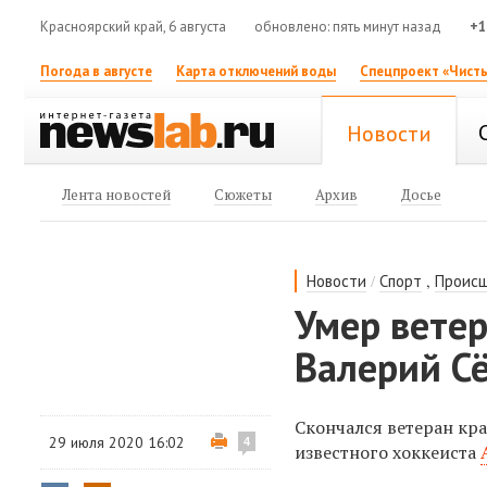
Красноярский край, 6 августа
обновлено: пять минут назад
+1
Погода в августе
Карта отключений воды
Спецпроект «Чисты
Новости
Лента новостей
Сюжеты
Архив
Досье
/
,
Новости
Спорт
Проис
Умер ветер
Валерий С
Скончался ветеран кр
29 июля 2020 16:02
4
известного хоккеиста