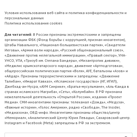
Условия использования веб-сайта и политика конфиденциальности и
персональных данных
Политика использования cookies
Для читателей:
В России признаны экстремистскими и запрещены
организации ФБК (Фонд борьбы с коррупцией, признан иноагентом),
Штабы Навального, «Национал-большевистская партия», «Свидетели
Иеговы», «Армия воли народа», «Русский общенациональный союз»,
«Движение против нелегальной иммиграции», «Правый сектор», УНА-
УНСО, УПА, «Тризуб им. Степана Бандеры», «Мизантропик дивижн»,
«Меджлис крымскотатарского народа», движение «Артподготовка»,
общероссийская политическая партия «Воля», АУЕ, батальоны «Азов» и
«Айдар». Признаны террористическими и запрещены: «Движение
Талибан», «Имарат Кавказ», «Исламское государство» (ИГ, ИГИЛ),
Джебхад-ан-Нусра, «АУМ Синрике», «Братья-мусульмане», «Аль-Каида в
странах исламского Магриба», «Сеть», «Колумбайн». В РФ признана
нежелательной деятельность «Открытой России», издания «Проект
Медиа». СМИ-иноагентами признаны: телеканал «Дождь», «Медуза»,
«Важные истории», «Голос Америки», радио «Свобода», The Insider,
«Медиазона», ОВД-инфо. Иноагентами признаны общество/центр
«Мемориал», «Аналитический Центр Юрия Левады», Сахаровский центр.
Instagram и Facebook (Metа) запрещены в РФ за экстремизм.