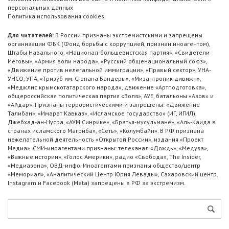
персональных данных
Политика использования cookies
Для читателей:
В России признаны экстремистскими и запрещены
организации ФБК (Фонд борьбы с коррупцией, признан иноагентом),
Штабы Навального, «Национал-большевистская партия», «Свидетели
Иеговы», «Армия воли народа», «Русский общенациональный союз»,
«Движение против нелегальной иммиграции», «Правый сектор», УНА-
УНСО, УПА, «Тризуб им. Степана Бандеры», «Мизантропик дивижн»,
«Меджлис крымскотатарского народа», движение «Артподготовка»,
общероссийская политическая партия «Воля», АУЕ, батальоны «Азов» и
«Айдар». Признаны террористическими и запрещены: «Движение
Талибан», «Имарат Кавказ», «Исламское государство» (ИГ, ИГИЛ),
Джебхад-ан-Нусра, «АУМ Синрике», «Братья-мусульмане», «Аль-Каида в
странах исламского Магриба», «Сеть», «Колумбайн». В РФ признана
нежелательной деятельность «Открытой России», издания «Проект
Медиа». СМИ-иноагентами признаны: телеканал «Дождь», «Медуза»,
«Важные истории», «Голос Америки», радио «Свобода», The Insider,
«Медиазона», ОВД-инфо. Иноагентами признаны общество/центр
«Мемориал», «Аналитический Центр Юрия Левады», Сахаровский центр.
Instagram и Facebook (Metа) запрещены в РФ за экстремизм.