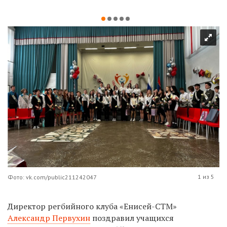
1 из 5
Фото: vk.com/public211242047
Директор регбийного клуба «Енисей-СТМ»
Александр Первухин
поздравил учащихся