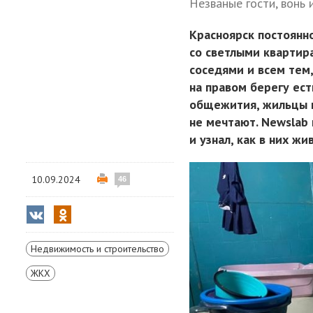
Незваные гости, вонь 
Красноярск постоянн
со светлыми кварти
соседями и всем тем
на правом берегу ес
общежития, жильцы к
не мечтают. Newslab 
и узнал, как в них ж
10.09.2024
46
Недвижимость и строительство
ЖКХ