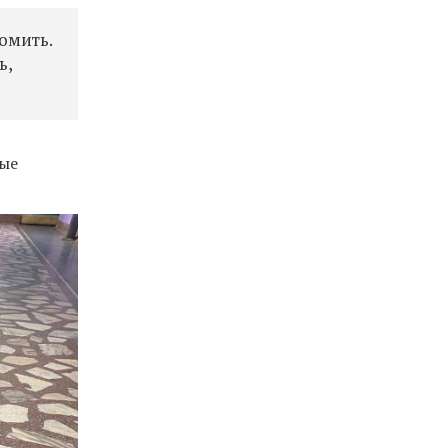
омить.
ь,
рые