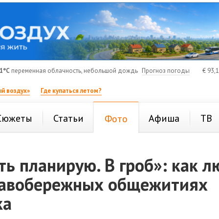
1°C
переменная облачность, небольшой дождь
Прогноз погоды
€
93,
й воздух»
Где купаться летом?
Сюжеты
Статьи
Афиша
ТВ
Фото
ь планирую. В гроб»: как 
равобережных общежитиях
ка