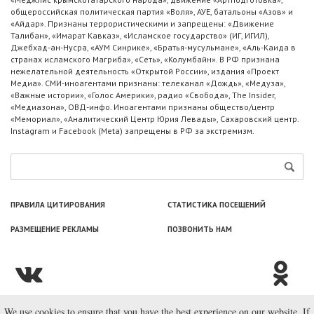
общероссийская политическая партия «Воля», АУЕ, батальоны «Азов» и
«Айдар». Признаны террористическими и запрещены: «Движение
Талибан», «Имарат Кавказ», «Исламское государство» (ИГ, ИГИЛ),
Джебхад-ан-Нусра, «АУМ Синрике», «Братья-мусульмане», «Аль-Каида в
странах исламского Магриба», «Сеть», «Колумбайн». В РФ признана
нежелательной деятельность «Открытой России», издания «Проект
Медиа». СМИ-иноагентами признаны: телеканал «Дождь», «Медуза»,
«Важные истории», «Голос Америки», радио «Свобода», The Insider,
«Медиазона», ОВД-инфо. Иноагентами признаны общество/центр
«Мемориал», «Аналитический Центр Юрия Левады», Сахаровский центр.
Instagram и Facebook (Metа) запрещены в РФ за экстремизм.
ПРАВИЛА ЦИТИРОВАНИЯ
СТАТИСТИКА ПОСЕЩЕНИЙ
РАЗМЕЩЕНИЕ РЕКЛАМЫ
ПОЗВОНИТЬ НАМ
We use cookies to ensure that you have the best experience on our website. If
© ООО «Лаборатория Новоcтей», 2003—2026.