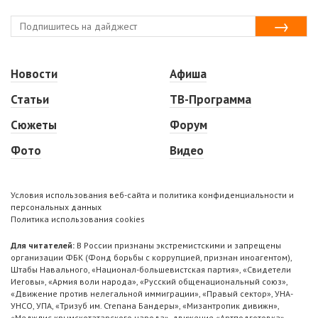
Новости
Афиша
Статьи
ТВ-Программа
Сюжеты
Форум
Фото
Видео
Условия использования веб-сайта и политика конфиденциальности и
персональных данных
Политика использования cookies
Для читателей:
В России признаны экстремистскими и запрещены
организации ФБК (Фонд борьбы с коррупцией, признан иноагентом),
Штабы Навального, «Национал-большевистская партия», «Свидетели
Иеговы», «Армия воли народа», «Русский общенациональный союз»,
«Движение против нелегальной иммиграции», «Правый сектор», УНА-
УНСО, УПА, «Тризуб им. Степана Бандеры», «Мизантропик дивижн»,
«Меджлис крымскотатарского народа», движение «Артподготовка»,