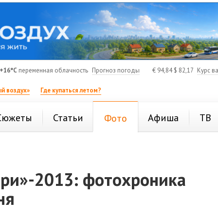
+16°C
переменная облачность
Прогноз погоды
€
94,84
$
82,17
Курс в
й воздух»
Где купаться летом?
Сюжеты
Статьи
Афиша
ТВ
Фото
ри»-2013: фотохроника
ня