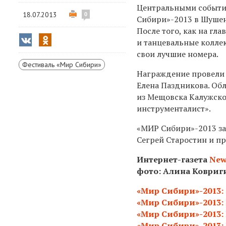
Центральными события
18.07.2013
0
Сибири»-2013 в Шушен
После того, как на гл
и танцевальные колле
свои лучшие номера.
Фестиваль «Мир Сибири»
Награждение провели 
Елена Паздникова. Об
из Мещовска Калужско
инструменталист».
«МИР Сибири»-2013 з
Сегрей Старостин и пр
Интернет-газета
New
фото: Алина Ковриг
«Мир Сибири»-2013: 
«Мир Сибири»-2013: 
«Мир Сибири»-2013: 
«Мир Сибири»-2013: 