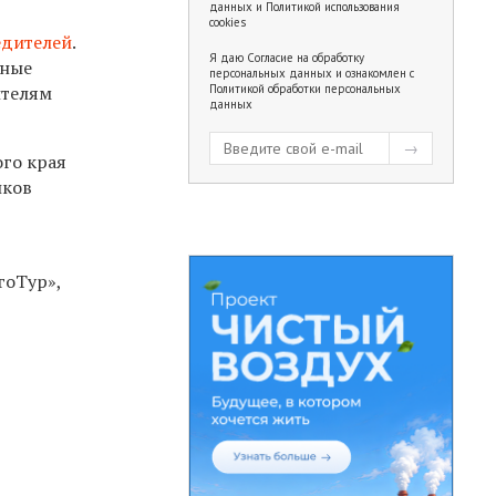
данных
и
Политикой использования
cookies
едителей
.
Я даю
Согласие на обработку
ьные
персональных данных
и ознакомлен с
ителям
Политикой обработки персональных
данных
го края
иков
гоТур»,