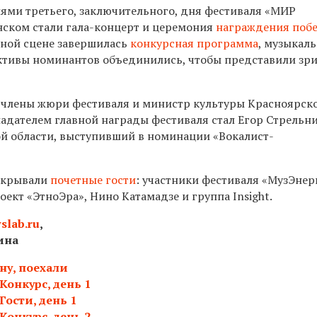
ми третьего, заключительного, дня фестиваля «МИР
ском стали гала-концерт и церемония
награждения поб
авной сцене завершилась
конкурсная программа
, музыкал
ктивы номинантов объединились, чтобы представили зр
члены жюри фестиваля и министр культуры Красноярско
ладателем главной награды фестиваля стал Егор Стрельн
й области, выступивший в номинации «Вокалист-
акрывали
почетные гости
: участники фестиваля «МузЭнер
оект «ЭтноЭра», Нино Катамадзе и группа Insight.
slab.ru
,
ина
ну, поехали
Конкурс, день 1
Гости, день 1
Конкурс, день 2