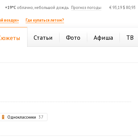
+19°C
облачно, небольшой дождь
Прогноз погоды
€
93,19
$
80,93
й воздух»
Где купаться летом?
Статьи
Фото
Афиша
ТВ
Сюжеты
Одноклассники
37