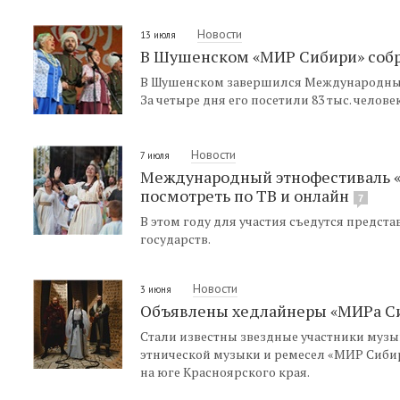
Новости
13 июля
В Шушенском «МИР Сибири» собра
В Шушенском завершился Международный
За четыре дня его посетили 83 тыс. челов
Новости
7 июля
Международный этнофестиваль 
посмотреть по ТВ и онлайн
7
В этом году для участия съедутся предста
государств.
Новости
3 июня
Объявлены хедлайнеры «МИРа Си
Стали известны звездные участники муз
этнической музыки и ремесел «МИР Сибир
на юге Красноярского края.