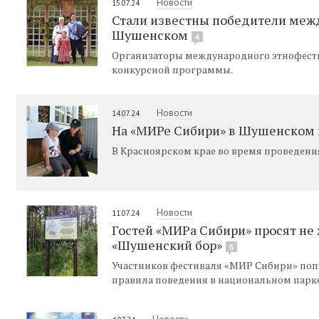
Новости
15.07.24
Стали известны победители меж
Шушенском
4
Организаторы международного этнофест
конкурсной программы.
Новости
14.07.24
На «МИРе Сибири» в Шушенском 
В Красноярском крае во время проведени
Новости
11.07.24
Гостей «МИРа Сибири» просят не 
«Шушенский бор»
6
Участников фестиваля «МИР Сибири» попр
правила поведения в национальном парк
Новости