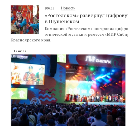
Новости
9.07.25
«Ростелеком» развернул цифрову
в Шушенском
Компания «Ростелеком» построила цифро
этнической музыки и ремесел «МИР Сибир
Красноярского края.
17 июля