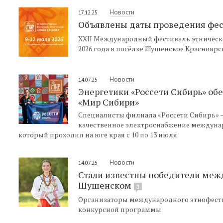
Новости
17.12.25
Объявлены даты проведения фест
ХХII Международный фестиваль этническо
2026 года в посёлке Шушенское Красноярс
Новости
14.07.25
Энергетики «Россети Сибирь» об
«Мир Сибири»
Специалисты филиала «Россети Сибирь» —
качественное электроснабжение междуна
который проходил на юге края с 10 по 13 июля.
Новости
14.07.25
Стали известны победители меж
Шушенском
3
Организаторы международного этнофест
конкурсной программы.