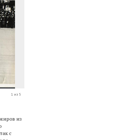
1 из 5
ажиров из
о
так с