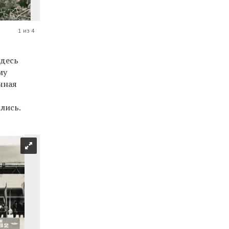
1 из 4
здесь
му
чная
лись.