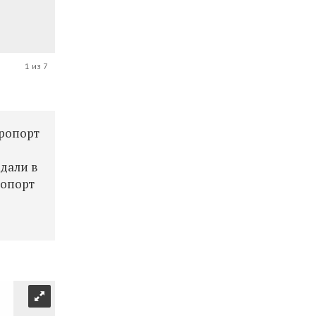
1 из 7
эропорт
ждали в
ропорт
в