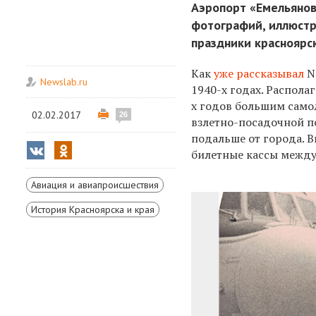
Аэропорт «Емельянов
фотографий, иллюстр
праздники красноярс
Как
уже рассказывал
N
Newslab.ru
1940-х годах. Распола
х годов большим самол
02.02.2017
26
взлетно-посадочной п
подальше от города. 
билетные кассы между
Авиация и авиапроисшествия
История Красноярска и края