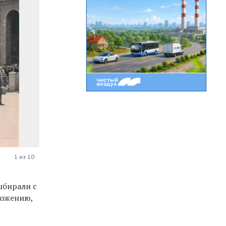
1 из 10
ыбирали с
ложению,