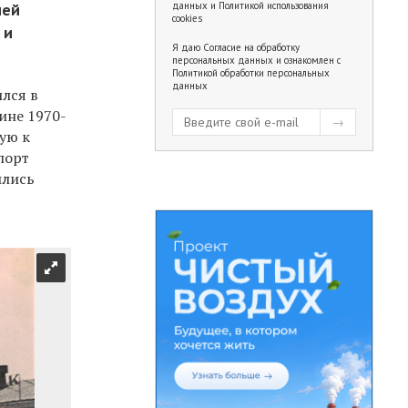
ией
данных
и
Политикой использования
cookies
 и
Я даю
Согласие на обработку
персональных данных
и ознакомлен с
Политикой обработки персональных
данных
лся в
ине 1970-
ую к
порт
ились