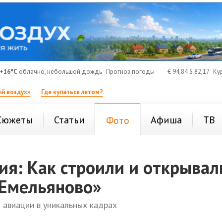
+16°C
облачно, небольшой дождь
Прогноз погоды
€
94,84
$
82,17
Ку
й воздух»
Где купаться летом?
Сюжеты
Статьи
Афиша
ТВ
Фото
ия: Как строили и открывал
«Емельяново»
 авиации в уникальных кадрах