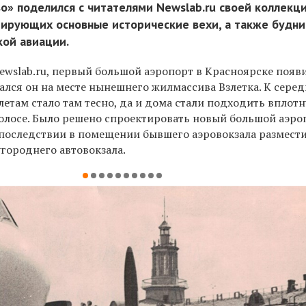
о» поделился с читателями Newslab.ru своей коллекц
ирующих основные исторические вехи, а также будни
кой авиации.
ewslab.ru, первый большой аэропорт в Красноярске появи
гался он на месте нынешнего жилмассива Взлетка. К серед
етам стало там тесно, да и дома стали подходить вплотн
олосе. Было решено спроектировать новый большой аэро
Впоследствии в помещении бывшего аэровокзала размест
городнего автовокзала.