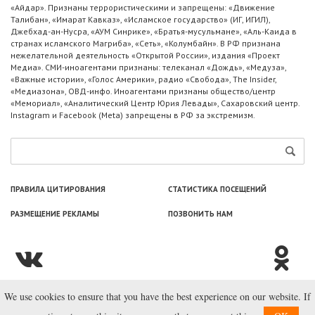
«Айдар». Признаны террористическими и запрещены: «Движение
Талибан», «Имарат Кавказ», «Исламское государство» (ИГ, ИГИЛ),
Джебхад-ан-Нусра, «АУМ Синрике», «Братья-мусульмане», «Аль-Каида в
странах исламского Магриба», «Сеть», «Колумбайн». В РФ признана
нежелательной деятельность «Открытой России», издания «Проект
Медиа». СМИ-иноагентами признаны: телеканал «Дождь», «Медуза»,
«Важные истории», «Голос Америки», радио «Свобода», The Insider,
«Медиазона», ОВД-инфо. Иноагентами признаны общество/центр
«Мемориал», «Аналитический Центр Юрия Левады», Сахаровский центр.
Instagram и Facebook (Metа) запрещены в РФ за экстремизм.
ПРАВИЛА ЦИТИРОВАНИЯ
СТАТИСТИКА ПОСЕЩЕНИЙ
РАЗМЕЩЕНИЕ РЕКЛАМЫ
ПОЗВОНИТЬ НАМ
We use cookies to ensure that you have the best experience on our website. If
© ООО «Лаборатория Новоcтей», 2003—2026.