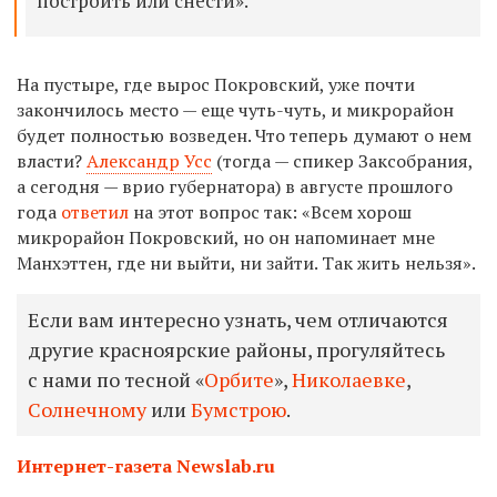
построить или снести».
На пустыре, где вырос Покровский, уже почти
закончилось место — еще чуть-чуть, и микрорайон
будет полностью возведен. Что теперь думают о нем
власти?
Александр Усс
(тогда — спикер Заксобрания,
а сегодня — врио губернатора) в августе прошлого
года
ответил
на этот вопрос так: «Всем хорош
микрорайон Покровский, но он напоминает мне
Манхэттен, где ни выйти, ни зайти. Так жить нельзя».
Если вам интересно узнать, чем отличаются
другие красноярские районы, прогуляйтесь
с нами по тесной «
Орбите
»,
Николаевке
,
Солнечному
или
Бумстрою
.
Интернет-газета Newslab.ru