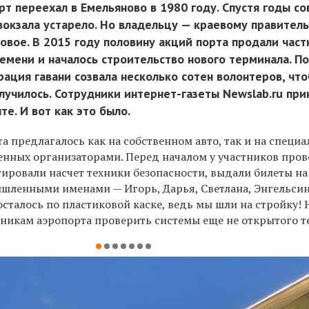
т переехал в Емельяново в 1980 году. Спустя годы со
вокзала устарело. Но владельцу — краевому правитель
новое. В 2015 году половину акций порта продали час
ремени и началось строительство нового терминала. П
ация гавани созвала несколько сотен волонтеров, чт
лучилось. Сотрудники интернет-газеты Newslab.ru при
те. И вот как это было.
а предлагалось как на собственном авто, так и на специ
ленных организаторами. Перед началом у участников про
ировали насчет техники безопасности, выдали билеты на
шленными именами — Игорь, Дарья, Светлана, Энгельсина
сталось по пластиковой каске, ведь мы шли на стройку!
тникам аэропорта проверить системы еще не открытого т