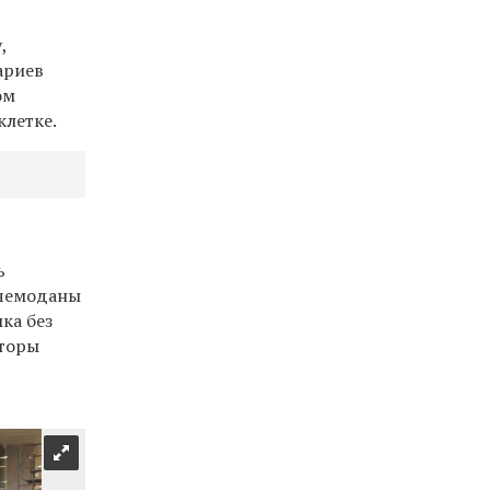
,
ариев
ом
клетке.
ь
 чемоданы
ка без
аторы