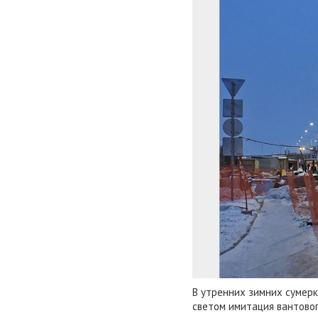
В утренних зимних сумер
светом имитация вантовог