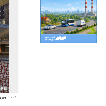
овым
1 из 7