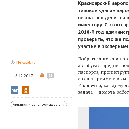
Красноярский аэропор
типовое здание аэро
не хватало денег на 
инвестору. С этого в
2018-й год администр
проверить, что же по
участие в эксперимен
Добраться до аэропорт
Newslab.ru
автобусах, предостав
паспорта, проинструкт
18.12.2017
51
со сценариями и вымы
И конечно, каждому до
задача — помочь рабо
Авиация и авиапроисшествия