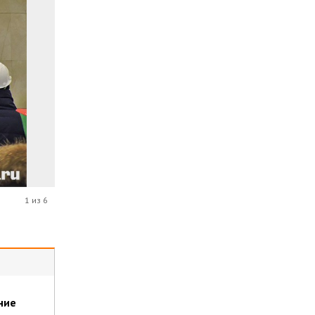
1 из 6
ние