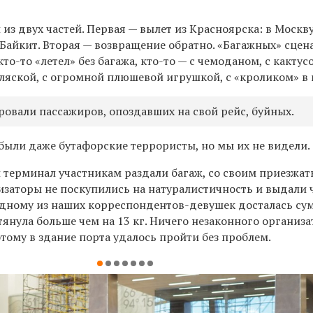
 из двух частей. Первая — вылет из Красноярска: в Москву
 Байкит. Вторая — возвращение обратно. «Багажных» сцен
то-то «летел» без багажа, кто-то — с чемоданом, с кактус
оляской, с огромной плюшевой игрушкой, с «кроликом» в 
ровали пассажиров, опоздавших на свой рейс, буйных.
 были даже бутафорские террористы, но мы их не видели.
 терминал участникам раздали багаж, со своим приезжат
низаторы не поскупились на натуралистичность и выдали
одному из наших корреспондентов-девушек досталась сум
тянула больше чем на 13 кг. Ничего незаконного организ
этому в здание порта удалось пройти без проблем.