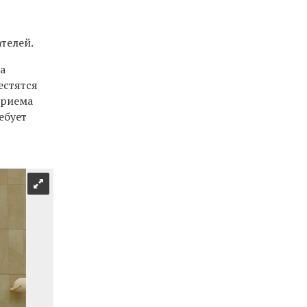
телей.
а
естятся
приема
ебует