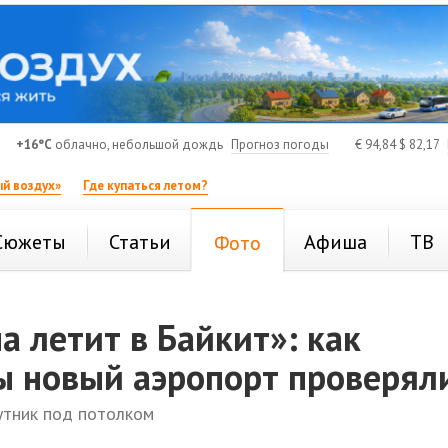
+16°C
облачно, небольшой дождь
Прогноз погоды
€
94,84
$
82,17
й воздух»
Где купаться летом?
Сюжеты
Статьи
Афиша
ТВ
Фото
а летит в Байкит»: как
ы новый аэропорт проверял
путник под потолком