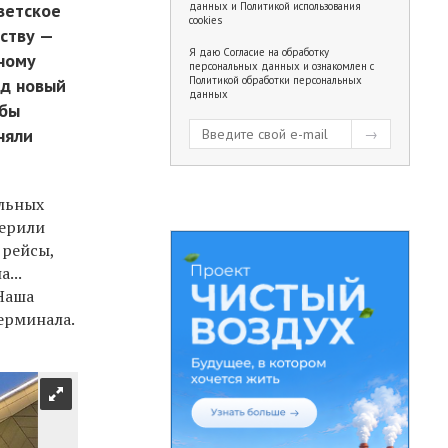
ветское
данных
и
Политикой использования
cookies
ству —
Я даю
Согласие на обработку
тному
персональных данных
и ознакомлен с
Политикой обработки персональных
од новый
данных
обы
няли
альных
верили
 рейсы,
...
 Наша
ерминала.