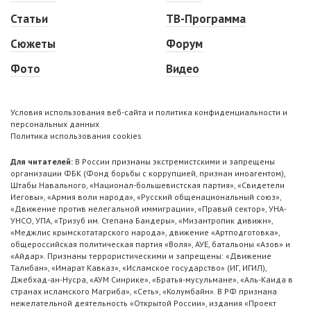
Статьи
ТВ-Программа
Сюжеты
Форум
Фото
Видео
Условия использования веб-сайта и политика конфиденциальности и
персональных данных
Политика использования cookies
Для читателей:
В России признаны экстремистскими и запрещены
организации ФБК (Фонд борьбы с коррупцией, признан иноагентом),
Штабы Навального, «Национал-большевистская партия», «Свидетели
Иеговы», «Армия воли народа», «Русский общенациональный союз»,
«Движение против нелегальной иммиграции», «Правый сектор», УНА-
УНСО, УПА, «Тризуб им. Степана Бандеры», «Мизантропик дивижн»,
«Меджлис крымскотатарского народа», движение «Артподготовка»,
общероссийская политическая партия «Воля», АУЕ, батальоны «Азов» и
«Айдар». Признаны террористическими и запрещены: «Движение
Талибан», «Имарат Кавказ», «Исламское государство» (ИГ, ИГИЛ),
Джебхад-ан-Нусра, «АУМ Синрике», «Братья-мусульмане», «Аль-Каида в
странах исламского Магриба», «Сеть», «Колумбайн». В РФ признана
нежелательной деятельность «Открытой России», издания «Проект