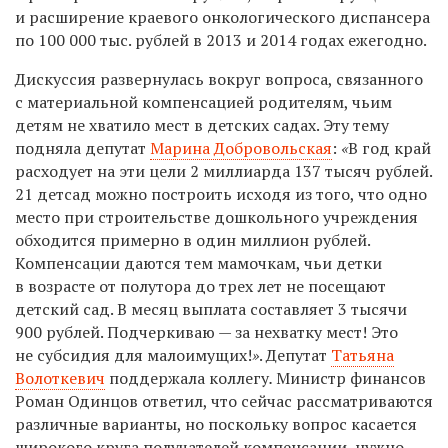
и расширение краевого онкологического диспансера
по 100 000 тыс. рублей в 2013 и 2014 годах ежегодно.
Дискуссия развернулась вокруг вопроса, связанного
с материальной компенсацией родителям, чьим
детям не хватило мест в детских садах. Эту тему
подняла депутат
Марина Добровольская
:
«
В год край
расходует на эти цели 2 миллиарда 137 тысяч рублей.
21 детсад можно построить исходя из того, что одно
место при строительстве дошкольного учреждения
обходится примерно в один миллион рублей.
Компенсации даются тем мамочкам, чьи детки
в возрасте от полутора до трех лет не посещают
детский сад. В месяц выплата составляет 3 тысячи
900 рублей. Подчеркиваю — за нехватку мест! Это
не субсидия для малоимущих!
»
. Депутат
Татьяна
Волоткевич
поддержала коллегу
.
Министр финансов
Роман Одинцов ответил, что сейчас рассматриваются
различные варианты, но поскольку вопрос касается
широкого круга получателей компенсации, нужно