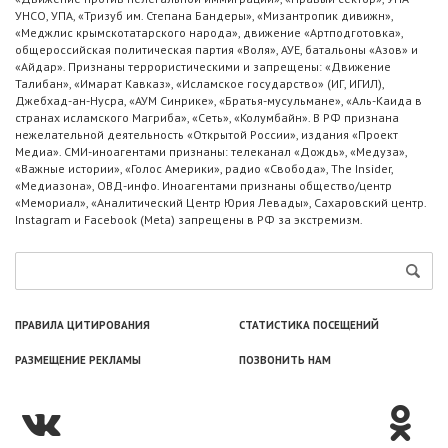
УНСО, УПА, «Тризуб им. Степана Бандеры», «Мизантропик дивижн»,
«Меджлис крымскотатарского народа», движение «Артподготовка»,
общероссийская политическая партия «Воля», АУЕ, батальоны «Азов» и
«Айдар». Признаны террористическими и запрещены: «Движение
Талибан», «Имарат Кавказ», «Исламское государство» (ИГ, ИГИЛ),
Джебхад-ан-Нусра, «АУМ Синрике», «Братья-мусульмане», «Аль-Каида в
странах исламского Магриба», «Сеть», «Колумбайн». В РФ признана
нежелательной деятельность «Открытой России», издания «Проект
Медиа». СМИ-иноагентами признаны: телеканал «Дождь», «Медуза»,
«Важные истории», «Голос Америки», радио «Свобода», The Insider,
«Медиазона», ОВД-инфо. Иноагентами признаны общество/центр
«Мемориал», «Аналитический Центр Юрия Левады», Сахаровский центр.
Instagram и Facebook (Metа) запрещены в РФ за экстремизм.
ПРАВИЛА ЦИТИРОВАНИЯ
СТАТИСТИКА ПОСЕЩЕНИЙ
РАЗМЕЩЕНИЕ РЕКЛАМЫ
ПОЗВОНИТЬ НАМ