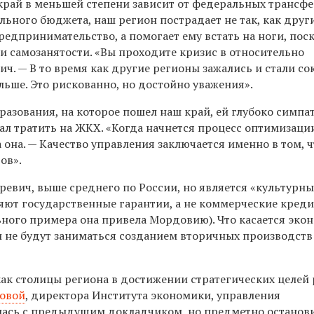
рай в меньшей степени зависит от федеральных трансфе
льного бюджета, наш регион пострадает не так, как други
редпринимательство, а помогает ему встать на ноги, пос
и самозанятости. «Вы проходите кризис в относительно
ич. — В то время как другие регионы зажались и стали с
льше. Это рискованно, но достойно уважения».
разования, на которое пошел наш край, ей глубоко симпа
тал тратить на ЖКХ. «Когда начнется процесс оптимизаци
а она. — Качество управления заключается именно в том, 
ов».
ревич, выше среднего по России, но является «культурны
ют государственные гарантии, а не коммерческие креди
льного примера она привела Мордовию). Что касается эко
 не будут заниматься созданием вторичных производств 
ак столицы региона в достижении стратегических целей 
ровой
, директора Института экономики, управления
лась с предыдущим докладчиком, но предметно останов