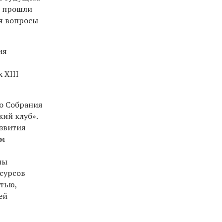
я прошли
ся вопросы
ия
 XIII
о Собрания
кий клуб».
азвития
ым
ны
сурсов
тью,
ей