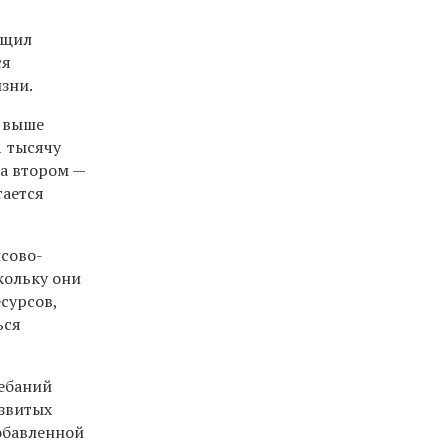
бщил
ся
зни.
и выше
1 тысячу
на втором —
тается
сово-
кольку они
сурсов,
ься
лебаний
азвитых
обавленной