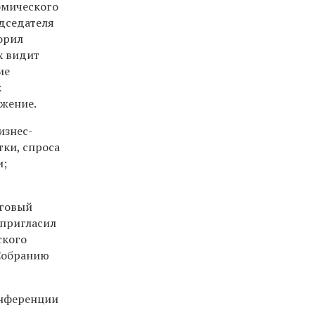
омического
дседателя
орил
х видит
ие
х
ожение.
изнес-
тки, спроса
и;
оговый
 пригласил
ского
 Собранию
онференции