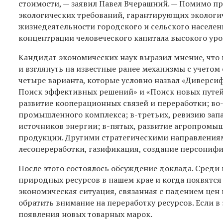
стоимости, — заявил Павел Вчерашний. — Помимо п
экологических требований, гарантирующих экологич
жизнедеятельности городского и сельского населе
концентрации человеческого капитала высокого уро
Кандидат экономических наук выразил мнение, что
и взглянуть на известные ранее механизмы с учетом
четыре варианта, которые условно назвал «Диверсиф
Поиск эффективных решений» и «Поиск новых путей»
развитие кооперационных связей и переработки; в
промышленного комплекса; в-третьих, ревизию запа
источников энергии; в-пятых, развитие агропромы
продукции. Другими стратегическими направлениям
лесопереработки, газификация, создание персониф
После этого состоялось обсуждение доклада. Среди 
природных ресурсов в нашем крае и когда появятся
экономическая ситуация, связанная с падением це
обратить внимание на переработку ресурсов. Если в
появления новых товарных марок.