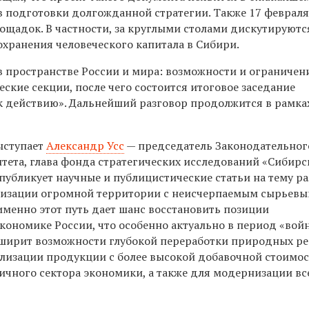
в подготовки долгожданной стратегии. Также 17 феврал
ощадок. В частности, за круглыми столами дискутируют
хранения человеческого капитала в Сибири.
в пространстве России и мира: возможности и ограничен
еские секции, после чего состоится итоговое заседание
 действию». Дальнейший разговор продолжится в рамках
ыступает
Александр Усс
— председатель Законодательног
тета, глава фонда стратегических исследований «Сибирс
публикует научные и публицистические статьи на тему р
лизации огромной территории с неисчерпаемым сырьев
менно этот путь дает шанс восстановить позиции
кономике России, что особенно актуально в период «вой
сширит возможности глубокой переработки природных ре
ализации продукции с более высокой добавочной стоимос
ичного сектора экономики, а также для модернизации вс