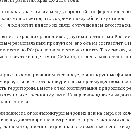
ского края участникам международной конференции соо
кладе он отметил, что современному обществу становят
 — люди хотят видеть их связь с улучшением качества жи
тояния в крае по сравнению с другими регионами Росси
овым региональным продуктом: его объем составляет 44
ому месту по РФ (на первом месте находится Тюменская, 
е показатели в целом по Сибири, то здесь наш регион ос
гоприятных макроэкономических условиях крупные финан
 крае, являются его конкурентным преимуществом, пос
ь территории. Вместе с тем эксплуатация природных ре
жется по экстенсивному пути. Наш регион должен научит
ть потенциал.
ни зависела от конъюнктуры мировых цен на сырье и ко
итие и удовлетворение внутреннего спроса; экономика р
 экономика, прочно встроенная в глобальные цепочки д