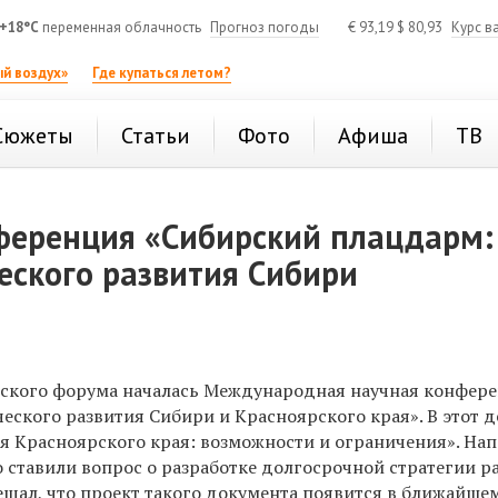
+18°C
переменная облачность
Прогноз погоды
€
93,19
$
80,93
Курс в
й воздух»
Где купаться летом?
Сюжеты
Статьи
Фото
Афиша
ТВ
ференция «Сибирский плацдарм:
еского развития Сибири
еского форума началась Международная научная конфер
ского развития Сибири и Красноярского края». В этот д
ия Красноярского края: возможности и ограничения». На
ставили вопрос о разработке долгосрочной стратегии р
щал, что проект такого документа появится в ближайше