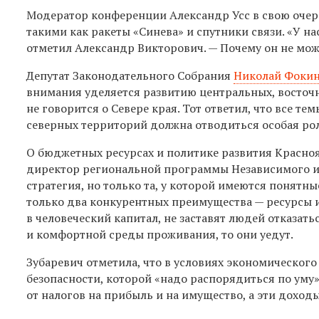
Модератор конференции Александр Усс в свою очер
такими как ракеты «Синева» и спутники связи. «У н
отметил Александр Викторович. — Почему он не мож
Депутат Законодательного Собрания
Николай Фоки
внимания уделяется развитию центральных, восточн
не говорится о Севере края. Тот ответил, что все т
северных территорий должна отводиться особая рол
О бюджетных ресурсах и политике развития Красноя
директор региональной программы Независимого ин
стратегия, но только та, у которой имеются понятны
только два конкурентных преимущества — ресурсы и
в человеческий капитал, не заставят людей отказать
и комфортной среды проживания, то они уедут.
Зубаревич отметила, что в условиях экономическог
безопасности, которой «надо распорядиться по уму
от налогов на прибыль и на имущество, а эти доход