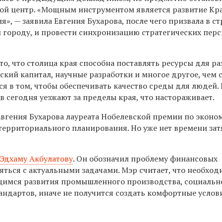
вой центр. «Мощным инструментом является развитие Кр
», — заявила Евгения Бухарова, после чего призвала в с
 городу, и провести синхронизацию стратегических пер
о, что столица края способна поставлять ресурсы для ра
ский капитал, научные разработки и многое другое, чем 
я в том, чтобы обеспечивать качество среды для людей. 
в сегодня уезжают за пределы края, что настораживает.
вгения Бухарова лауреата Нобелевской премии по эконо
территориального планирования. Но уже нет времени зат
Эдхаму Акбулатову
. Он обозначил проблему финансовых
яться с актуальными задачами. Мэр считает, что необход
имся развития промышленного производства, социальн
ндартов, иначе не получится создать комфортные услов