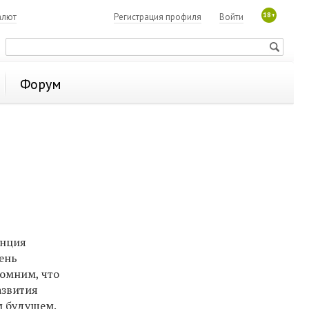
18+
алют
Регистрация профиля
Войти
Форум
енция
ень
помним, что
азвития
м будущем.