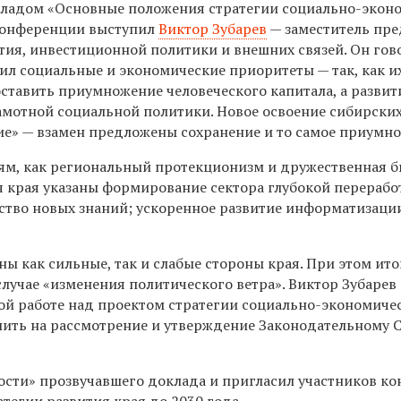
кладом «Основные положения стратегии социально-экон
 конференции выступил
Виктор Зубарев
— заместитель пре
тия, инвестиционной политики и внешних связей. Он гов
чил социальные и экономические приоритеты — так, как и
оставить приумножение человеческого капитала, а развит
амотной социальной политики. Новое освоение сибирски
ие» — взамен предложены сохранение и то самое приумн
ям, как региональный протекционизм и дружественная б
я края указаны формирование сектора глубокой перерабо
тво новых знаний; ускоренное развитие информатизаци
ены как сильные, так и слабые стороны края. При этом ит
лучае «изменения политического ветра». Виктор Зубарев
ой работе над проектом стратегии социально-экономиче
упить на рассмотрение и утверждение Законодательному
ности» прозвучавшего доклада и пригласил участников к
тегии развития края до 2030 года.