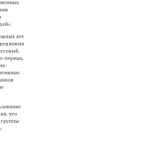
еменных
вия
я
дей».
ошлых лет
 предложил
ессовый.
о-первых,
но-
нативных
рынков
ие
ьзование
ил, что
 группы
ь