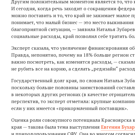
Другим положительным моментом является то, что к
И сегодня, когда речь заходит о сокращении федера
можно поставить и то, что край не зажимает малое п
понимает, что малый бизнес — это место выживания 
благоприятной ситуации, — заявила Наталья Зубарев
социальные расходы, край позволил себе тратить бо
Эксперт сказала, что увеличение финансирования об
Правда, непонятно, почему на 18% больше регион с
важно посмотреть, как изменятся расходы, — сказал
не рубить все на корню, а сделать „редизайн“ расход
Государственный долг края, по словам Натальи Зуба
поскольку больше половины заимствований составля
в некоторых других регионах (в качестве отрицате
перспектив, то эксперт отметила: крупные компании
если у них имеется «прикормленный поставщик».
Оценка роли совокупного потенциала Красноярска к
края — такова была тема выступления
Евгении Буха
и природопользования СФУ. Она во многом согласи