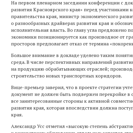
На первом пленарном заседании конференции с до
развития Красноярского края» перед участниками
правительства края, министр экономического разви
о разнообразных драйверах развития края и обозна
исполнительная власть. Во главу угла предложено п
экономики позиционируется как производное от гр
просторов предполагает отказ от термина «покорен
Большое внимание в докладе уделено таким поняти
среда. В числе перспективных направлений развити
на продукцию обрабатывающих отраслей; производс
строительство новых транспортных коридоров.
Вице-премьер заверил, что в проекте стратегии учт
документ не должен быть подвержен перекройке в с
все заинтересованные стороны к активной совместн
развития края, которая впоследствии должна пост
края.
Александр Усс отметил «высокую степень абстракт
к конкретному обсуждению отдельных аспектов стра