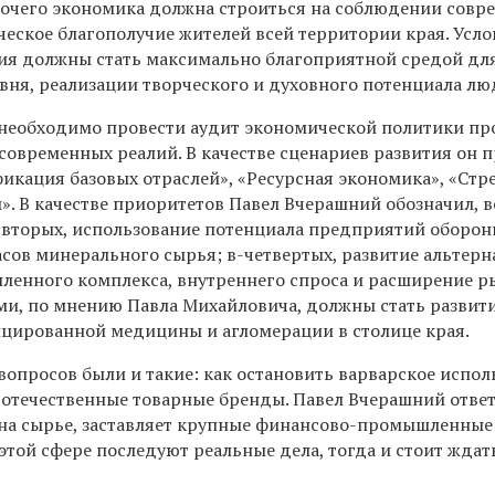
рочего экономика должна строиться на соблюдении совр
еское благополучие жителей всей территории края. Усло
ния должны стать максимально благоприятной средой дл
вня, реализации творческого и духовного потенциала лю
 необходимо провести аудит экономической политики пр
 современных реалий. В качестве сценариев развития он
икация базовых отраслей», «Ресурсная экономика», «Стр
. В качестве приоритетов Павел Вчерашний обозначил, в
о-вторых, использование потенциала предприятий оборон
сов минерального сырья; в-четвертых, развитие альтер
шленного комплекса, внутреннего спроса и расширение 
и, по мнению Павла Михайловича, должны стать развит
ицированной медицины и агломерации в столице края.
вопросов были и такие: как остановить варварское испол
 отечественные товарные бренды. Павел Вчерашний ответ
н на сырье, заставляет крупные финансово-промышленные
 этой сфере последуют реальные дела, тогда и стоит ждат