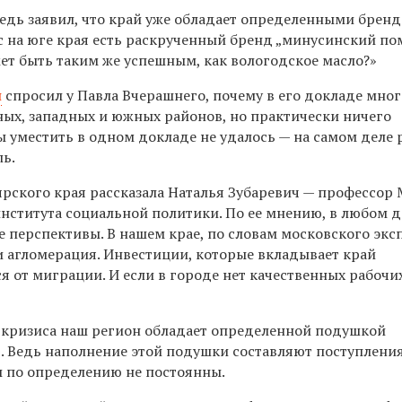
едь заявил, что край уже обладает определенными бренд
ас на юге края есть раскрученный бренд „минусинский по
ет быть таким же успешным, как вологодское масло?»
н
спросил у Павла Вчерашнего, почему в его докладе мног
ых, западных и южных районов, но практически ничего
емы уместить в одном докладе не удалось — на самом деле
ь.
рского края рассказала Наталья Зубаревич — профессор 
ститута социальной политики. По ее мнению, в любом д
е перспективы. В нашем крае, по словам московского эксп
 агломерация. Инвестиции, которые вкладывает край
ся от миграции. И если в городе нет качественных рабочи
о кризиса наш регион обладает определенной подушкой
». Ведь наполнение этой подушки составляют поступлени
ы по определению не постоянны.