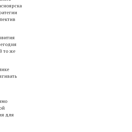
асноярска
тратегии
спектив
звития
сегодня
В то же
мике
ягивать
имо
ой
ия для