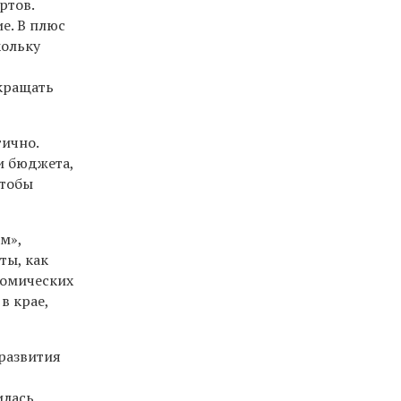
ртов.
е. В плюс
кольку
окращать
тично.
и бюджета,
чтобы
м»,
ты, как
номических
в крае,
развития
илась