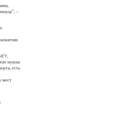
ами,
мидор“, —
о
 развитию
МГУ,
еле нужна
ерта, есть
х мест
я