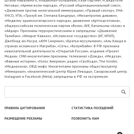
Штабы Навального, «Национал-большевистская партия», «Свидетели
Иеговы», «Армия воли народа», «Русский общенациональный союз»,
«Движение против нелегальной иммиграции», «Правый сектор», УНА-
УНСО, УПА, «Тризуб им. Степана Бандеры», «Мизантропик дивижн»,
«Меджлис крымскотатарского народа», движение «Артподготовка»,
общероссийская политическая партия «Воля», АУЕ, батальоны «Азов» и
«Айдар». Признаны террористическими и запрещены: «Движение
Талибан», «Имарат Кавказ», «Исламское государство» (ИГ, ИГИЛ),
Джебхад-ан-Нусра, «АУМ Синрике», «Братья-мусульмане», «Аль-Каида в
странах исламского Магриба», «Сеть», «Колумбайн». В РФ признана
нежелательной деятельность «Открытой России», издания «Проект
Медиа». СМИ-иноагентами признаны: телеканал «Дождь», «Медуза»,
«Важные истории», «Голос Америки», радио «Свобода», The Insider,
«Медиазона», ОВД-инфо. Иноагентами признаны общество/центр
«Мемориал», «Аналитический Центр Юрия Левады», Сахаровский центр.
Instagram и Facebook (Metа) запрещены в РФ за экстремизм.
ПРАВИЛА ЦИТИРОВАНИЯ
СТАТИСТИКА ПОСЕЩЕНИЙ
РАЗМЕЩЕНИЕ РЕКЛАМЫ
ПОЗВОНИТЬ НАМ