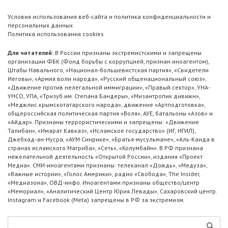
Условия использования веб-сайта и политика конфиденциальности и
персональных данных
Политика использования cookies
Для читателей:
В России признаны экстремистскими и запрещены
организации ФБК (Фонд борьбы с коррупцией, признан иноагентом),
Штабы Навального, «Национал-большевистская партия», «Свидетели
Иеговы», «Армия воли народа», «Русский общенациональный союз»,
«Движение против нелегальной иммиграции», «Правый сектор», УНА-
УНСО, УПА, «Тризуб им. Степана Бандеры», «Мизантропик дивижн»,
«Меджлис крымскотатарского народа», движение «Артподготовка»,
общероссийская политическая партия «Воля», АУЕ, батальоны «Азов» и
«Айдар». Признаны террористическими и запрещены: «Движение
Талибан», «Имарат Кавказ», «Исламское государство» (ИГ, ИГИЛ),
Джебхад-ан-Нусра, «АУМ Синрике», «Братья-мусульмане», «Аль-Каида в
странах исламского Магриба», «Сеть», «Колумбайн». В РФ признана
нежелательной деятельность «Открытой России», издания «Проект
Медиа». СМИ-иноагентами признаны: телеканал «Дождь», «Медуза»,
«Важные истории», «Голос Америки», радио «Свобода», The Insider,
«Медиазона», ОВД-инфо. Иноагентами признаны общество/центр
«Мемориал», «Аналитический Центр Юрия Левады», Сахаровский центр.
Instagram и Facebook (Metа) запрещены в РФ за экстремизм.