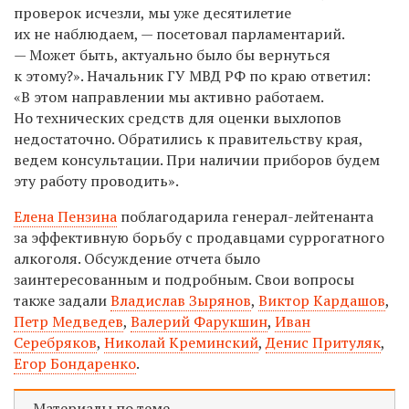
проверок исчезли, мы уже десятилетие
их не наблюдаем, — посетовал парламентарий.
— Может быть, актуально было бы вернуться
к этому?». Начальник ГУ МВД РФ по краю ответил:
«В этом направлении мы активно работаем.
Но технических средств для оценки выхлопов
недостаточно. Обратились к правительству края,
ведем консультации. При наличии приборов будем
эту работу проводить».
Елена Пензина
поблагодарила генерал-лейтенанта
за эффективную борьбу с продавцами суррогатного
алкоголя. Обсуждение отчета было
заинтересованным и подробным. Свои вопросы
также задали
Владислав Зырянов
,
Виктор Кардашов
,
Петр Медведев
,
Валерий Фарукшин
,
Иван
Серебряков
,
Николай Креминский
,
Денис Притуляк
,
Егор Бондаренко
.
Материалы по теме