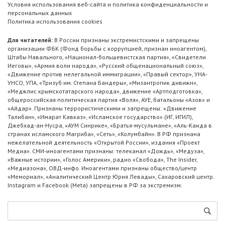
Условия использования веб-сайта и политика конфиденциальности и
персональных данных
Политика использования cookies
Для читателей:
В России признаны экстремистскими и запрещены
организации ФБК (Фонд борьбы с коррупцией, признан иноагентом),
Штабы Навального, «Национал-большевистская партия», «Свидетели
Иеговы», «Армия воли народа», «Русский общенациональный союз»,
«Движение против нелегальной иммиграции», «Правый сектор», УНА-
УНСО, УПА, «Тризуб им. Степана Бандеры», «Мизантропик дивижн»,
«Меджлис крымскотатарского народа», движение «Артподготовка»,
общероссийская политическая партия «Воля», АУЕ, батальоны «Азов» и
«Айдар». Признаны террористическими и запрещены: «Движение
Талибан», «Имарат Кавказ», «Исламское государство» (ИГ, ИГИЛ),
Джебхад-ан-Нусра, «АУМ Синрике», «Братья-мусульмане», «Аль-Каида в
странах исламского Магриба», «Сеть», «Колумбайн». В РФ признана
нежелательной деятельность «Открытой России», издания «Проект
Медиа». СМИ-иноагентами признаны: телеканал «Дождь», «Медуза»,
«Важные истории», «Голос Америки», радио «Свобода», The Insider,
«Медиазона», ОВД-инфо. Иноагентами признаны общество/центр
«Мемориал», «Аналитический Центр Юрия Левады», Сахаровский центр.
Instagram и Facebook (Metа) запрещены в РФ за экстремизм.