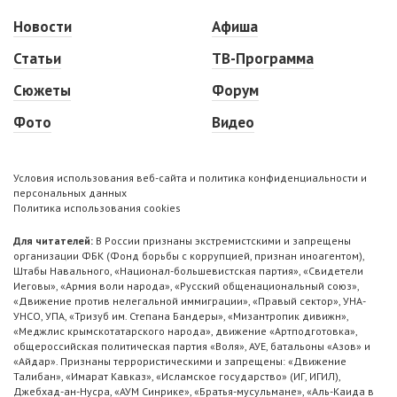
Новости
Афиша
Статьи
ТВ-Программа
Сюжеты
Форум
Фото
Видео
Условия использования веб-сайта и политика конфиденциальности и
персональных данных
Политика использования cookies
Для читателей:
В России признаны экстремистскими и запрещены
организации ФБК (Фонд борьбы с коррупцией, признан иноагентом),
Штабы Навального, «Национал-большевистская партия», «Свидетели
Иеговы», «Армия воли народа», «Русский общенациональный союз»,
«Движение против нелегальной иммиграции», «Правый сектор», УНА-
УНСО, УПА, «Тризуб им. Степана Бандеры», «Мизантропик дивижн»,
«Меджлис крымскотатарского народа», движение «Артподготовка»,
общероссийская политическая партия «Воля», АУЕ, батальоны «Азов» и
«Айдар». Признаны террористическими и запрещены: «Движение
Талибан», «Имарат Кавказ», «Исламское государство» (ИГ, ИГИЛ),
Джебхад-ан-Нусра, «АУМ Синрике», «Братья-мусульмане», «Аль-Каида в