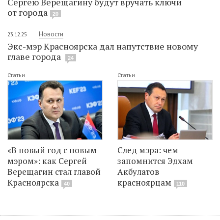
Сергею Верещагину будут вручать ключи
от города
20
Новости
23.12.25
Экс-мэр Красноярска дал напутствие новому
главе города
24
Статьи
Статьи
«В новый год с новым
След мэра: чем
мэром»: как Сергей
запомнится Эдхам
Верещагин стал главой
Акбулатов
Красноярска
красноярцам
40
110