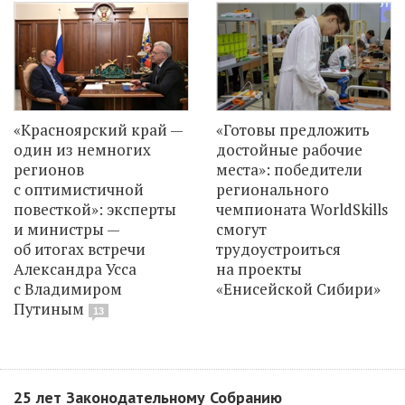
«Красноярский край —
«Готовы предложить
один из немногих
достойные рабочие
регионов
места»: победители
с оптимистичной
регионального
повесткой»: эксперты
чемпионата WorldSkills
и министры —
смогут
об итогах встречи
трудоустроиться
Александра Усса
на проекты
с Владимиром
«Енисейской Сибири»
Путиным
13
25 лет Законодательному Собранию