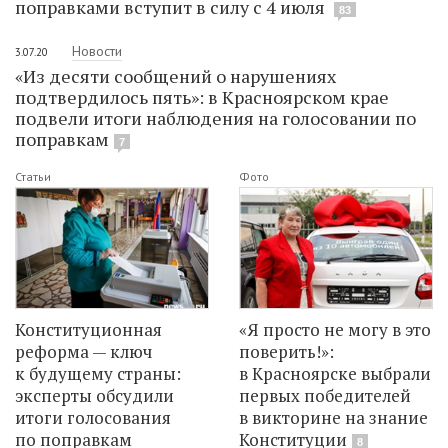
поправками вступит в силу с 4 июля
83
Новости
3.07.20
«Из десяти сообщений о нарушениях
подтвердилось пять»: в Красноярском крае
подвели итоги наблюдения на голосовании по
поправкам
7
Статьи
Фото
Конституционная
«Я просто не могу в это
реформа — ключ
поверить!»:
к будущему страны:
в Красноярске выбрали
эксперты обсудили
первых победителей
итоги голосования
в викторине на знание
по поправкам
Конституции
8