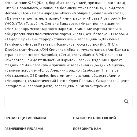
организации ФБК (Фонд борьбы с коррупцией, признан иноагентом),
Штабы Навального, «Национал-большевистская партия», «Свидетели
Иеговы», «Армия воли народа», «Русский общенациональный союз»,
«Движение против нелегальной иммиграции», «Правый сектор», УНА-
УНСО, УПА, «Тризуб им. Степана Бандеры», «Мизантропик дивижн»,
«Меджлис крымскотатарского народа», движение «Артподготовка»,
общероссийская политическая партия «Воля», АУЕ, батальоны «Азов» и
«Айдар». Признаны террористическими и запрещены: «Движение
Талибан», «Имарат Кавказ», «Исламское государство» (ИГ, ИГИЛ),
Джебхад-ан-Нусра, «АУМ Синрике», «Братья-мусульмане», «Аль-Каида в
странах исламского Магриба», «Сеть», «Колумбайн». В РФ признана
нежелательной деятельность «Открытой России», издания «Проект
Медиа». СМИ-иноагентами признаны: телеканал «Дождь», «Медуза»,
«Важные истории», «Голос Америки», радио «Свобода», The Insider,
«Медиазона», ОВД-инфо. Иноагентами признаны общество/центр
«Мемориал», «Аналитический Центр Юрия Левады», Сахаровский центр.
Instagram и Facebook (Metа) запрещены в РФ за экстремизм.
ПРАВИЛА ЦИТИРОВАНИЯ
СТАТИСТИКА ПОСЕЩЕНИЙ
РАЗМЕЩЕНИЕ РЕКЛАМЫ
ПОЗВОНИТЬ НАМ