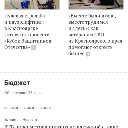
Пулевая стрельба
«Вместе были в бою,
и пауэрлифтинг:
вместе трудимся
в Красноярске
и здесь»: как
готовятся провести
ветеранам СВО
«Кубок Защитников
из Красноярского края
Отечества»
помогают открыть
8
бизнес
3
Бюджет
Обновление: 28 июля
новости
статьи
видео
Новости
28 июля
ВТБ пересмотрел прогноз по ключевой ставке