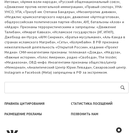
Иеговы», «Армия воли народа», «Русский общенациональный союз»,
«Движение против нелегальной иммиграции», «Правый сектор», УНА-
УНСО, УПА, «Тризуб им. Степана Бандеры», «Мизантропик дивижн»,
«Меджлис крымскотатарского народа», движение «Артподготовка»,
общероссийская политическая партия «Воля», АУЕ, батальоны «Азов» и
«Айдар». Признаны террористическими и запрещены: «Движение
Талибан», «Имарат Кавказ», «Исламское государство» (ИГ, ИГИЛ),
Джебхад-ан-Нусра, «АУМ Синрике», «Братья-мусульмане», «Аль-Каида в
странах исламского Магриба», «Сеть», «Колумбайн». В РФ признана
нежелательной деятельность «Открытой России», издания «Проект
Медиа». СМИ-иноагентами признаны: телеканал «Дождь», «Медуза»,
«Важные истории», «Голос Америки», радио «Свобода», The Insider,
«Медиазона», ОВД-инфо. Иноагентами признаны общество/центр
«Мемориал», «Аналитический Центр Юрия Левады», Сахаровский центр.
Instagram и Facebook (Metа) запрещены в РФ за экстремизм.
ПРАВИЛА ЦИТИРОВАНИЯ
СТАТИСТИКА ПОСЕЩЕНИЙ
РАЗМЕЩЕНИЕ РЕКЛАМЫ
ПОЗВОНИТЬ НАМ