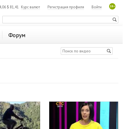
18+
4,06
$
81,41
Курс валют
Регистрация профиля
Войти
Форум