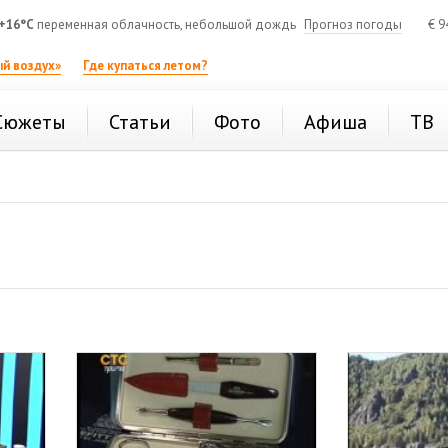
+16°C
переменная облачность, небольшой дождь
Прогноз погоды
€
9
й воздух»
Где купаться летом?
Сюжеты
Статьи
Фото
Афиша
ТВ