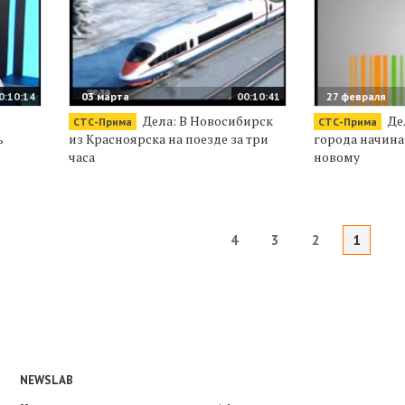
0:10:14
03 марта
00:10:41
27 февраля
Дела: В Новосибирск
Де
СТС-Прима
СТС-Прима
ь
из Красноярска на поезде за три
города начина
часа
новому
4
3
2
1
NEWSLAB