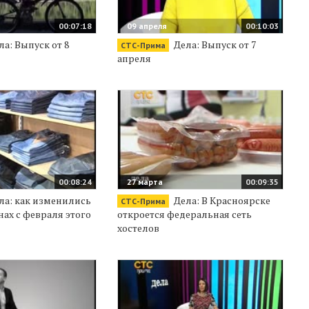
00:07:18
09 апреля
00:10:03
а: Выпуск от 8
Дела: Выпуск от 7
СТС-Прима
апреля
00:08:24
27 марта
00:09:35
ла: как изменились
Дела: В Красноярске
СТС-Прима
нах с февраля этого
откроется федеральная сеть
хостелов