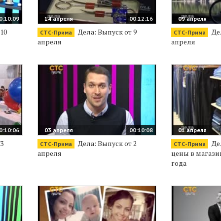
0:10:09
14 апреля
00:12:16
09 апреля
10
Дела: Выпуск от 9
Дел
СТС-Прима
СТС-Прима
апреля
апреля
0:10:06
03 апреля
00:10:08
01 апреля
3
Дела: Выпуск от 2
Де
СТС-Прима
СТС-Прима
апреля
цены в магази
года