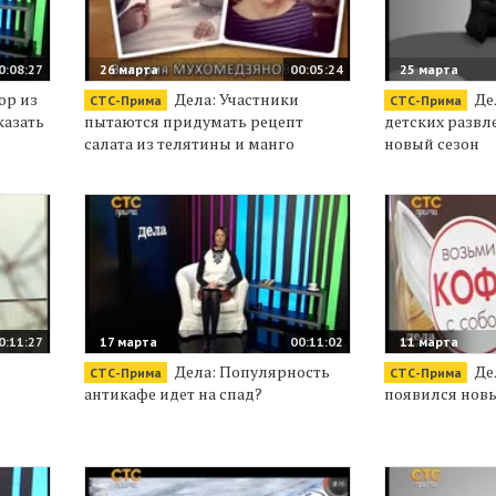
0:08:27
26 марта
00:05:24
25 марта
ор из
Дела: Участники
Де
СТС-Прима
СТС-Прима
казать
пытаются придумать рецепт
детских развл
салата из телятины и манго
новый сезон
0:11:27
17 марта
00:11:02
11 марта
Дела: Популярность
Де
СТС-Прима
СТС-Прима
антикафе идет на спад?
появился нов