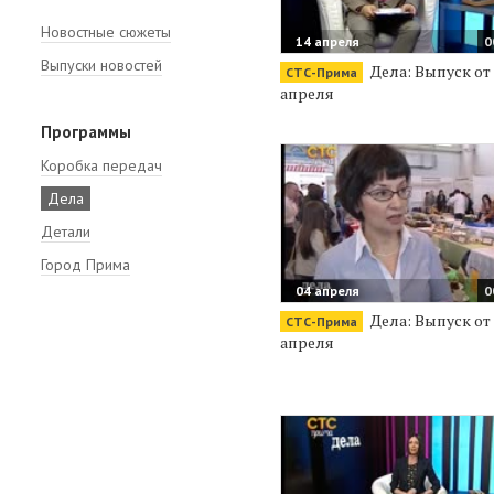
Новостные сюжеты
14 апреля
0
Выпуски новостей
Дела: Выпуск от 
СТС-Прима
апреля
Программы
Коробка передач
Дела
Детали
Город Прима
04 апреля
0
Дела: Выпуск от 
СТС-Прима
апреля