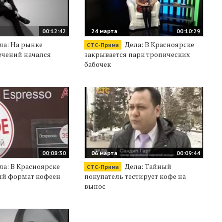
00:12:42
24 марта
00:10:29
ла: На рынке
Дела: В Красноярске
СТС-Прима
ечений начался
закрывается парк тропических
бабочек
00:08:30
06 марта
00:09:44
ла: В Красноярске
Дела: Тайный
СТС-Прима
ый формат кофеен
покупатель тестирует кофе на
вынос