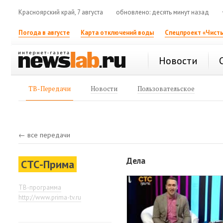
Красноярский край, 7 августа
обновлено: десять минут назад
Погода в августе
Карта отключений воды
Спецпроект «Чисты
Новости
ТВ-Передачи
Новости
Пользовательское
← все передачи
Дела
СТС-Прима
ТВ-программа
http://www.prima-tv.ru