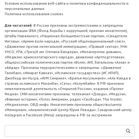
Условия использования веб-сайта и политика конфиденциальности и
персональных данных
Политика использования cookies
Для читателей:
В России признаны экстремистскими и запрещены
организации ФБК (Фонд борьбы с коррупцией, признан иноагентом),
Штабы Навального, «Национал-большевистская партия», «Свидетели
Иеговы», «Армия воли народа», «Русский общенациональный союз»,
«Движение против нелегальной иммиграции», «Правый сектор», УНА-
УНСО, УПА, «Тризуб им. Степана Бандеры», «Мизантропик дивижн»,
«Меджлис крымскотатарского народа», движение «Артподготовка»,
общероссийская политическая партия «Воля», АУЕ, батальоны «Азов» и
«Айдар». Признаны террористическими и запрещены: «Движение
Талибан», «Имарат Кавказ», «Исламское государство» (ИГ, ИГИЛ),
Джебхад-ан-Нусра, «АУМ Синрике», «Братья-мусульмане», «Аль-Каида в
странах исламского Магриба», «Сеть», «Колумбайн». В РФ признана
нежелательной деятельность «Открытой России», издания «Проект
Медиа». СМИ-иноагентами признаны: телеканал «Дождь», «Медуза»,
«Важные истории», «Голос Америки», радио «Свобода», The Insider,
«Медиазона», ОВД-инфо. Иноагентами признаны общество/центр
«Мемориал», «Аналитический Центр Юрия Левады», Сахаровский центр.
Instagram и Facebook (Metа) запрещены в РФ за экстремизм.