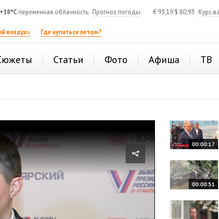
+18°C
переменная облачность
Прогноз погоды
€
93,19
$
80,93
Курс в
й воздух»
Где купаться летом?
Сюжеты
Статьи
Фото
Афиша
ТВ
00:00:17
00:00:51