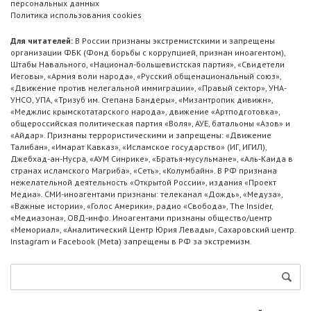
персональных данных
Политика использования cookies
Для читателей:
В России признаны экстремистскими и запрещены
организации ФБК (Фонд борьбы с коррупцией, признан иноагентом),
Штабы Навального, «Национал-большевистская партия», «Свидетели
Иеговы», «Армия воли народа», «Русский общенациональный союз»,
«Движение против нелегальной иммиграции», «Правый сектор», УНА-
УНСО, УПА, «Тризуб им. Степана Бандеры», «Мизантропик дивижн»,
«Меджлис крымскотатарского народа», движение «Артподготовка»,
общероссийская политическая партия «Воля», АУЕ, батальоны «Азов» и
«Айдар». Признаны террористическими и запрещены: «Движение
Талибан», «Имарат Кавказ», «Исламское государство» (ИГ, ИГИЛ),
Джебхад-ан-Нусра, «АУМ Синрике», «Братья-мусульмане», «Аль-Каида в
странах исламского Магриба», «Сеть», «Колумбайн». В РФ признана
нежелательной деятельность «Открытой России», издания «Проект
Медиа». СМИ-иноагентами признаны: телеканал «Дождь», «Медуза»,
«Важные истории», «Голос Америки», радио «Свобода», The Insider,
«Медиазона», ОВД-инфо. Иноагентами признаны общество/центр
«Мемориал», «Аналитический Центр Юрия Левады», Сахаровский центр.
Instagram и Facebook (Metа) запрещены в РФ за экстремизм.