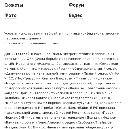
Сюжеты
Форум
Фото
Видео
Условия использования веб-сайта и политика конфиденциальности и
персональных данных
Политика использования cookies
Для читателей:
В России признаны экстремистскими и запрещены
организации ФБК (Фонд борьбы с коррупцией, признан иноагентом),
Штабы Навального, «Национал-большевистская партия», «Свидетели
Иеговы», «Армия воли народа», «Русский общенациональный союз»,
«Движение против нелегальной иммиграции», «Правый сектор», УНА-
УНСО, УПА, «Тризуб им. Степана Бандеры», «Мизантропик дивижн»,
«Меджлис крымскотатарского народа», движение «Артподготовка»,
общероссийская политическая партия «Воля», АУЕ, батальоны «Азов» и
«Айдар». Признаны террористическими и запрещены: «Движение
Талибан», «Имарат Кавказ», «Исламское государство» (ИГ, ИГИЛ),
Джебхад-ан-Нусра, «АУМ Синрике», «Братья-мусульмане», «Аль-Каида в
странах исламского Магриба», «Сеть», «Колумбайн». В РФ признана
нежелательной деятельность «Открытой России», издания «Проект
Медиа». СМИ-иноагентами признаны: телеканал «Дождь», «Медуза»,
«Важные истории», «Голос Америки», радио «Свобода», The Insider,
«Медиазона», ОВД-инфо. Иноагентами признаны общество/центр