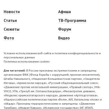
Новости
Афиша
Статьи
ТВ-Программа
Сюжеты
Форум
Фото
Видео
Условия использования веб-сайта и политика конфиденциальности и
персональных данных
Политика использования cookies
Для читателей:
В России признаны экстремистскими и запрещены
организации ФБК (Фонд борьбы с коррупцией, признан иноагентом),
Штабы Навального, «Национал-большевистская партия», «Свидетели
Иеговы», «Армия воли народа», «Русский общенациональный союз»,
«Движение против нелегальной иммиграции», «Правый сектор», УНА-
УНСО, УПА, «Тризуб им. Степана Бандеры», «Мизантропик дивижн»,
«Меджлис крымскотатарского народа», движение «Артподготовка»,
общероссийская политическая партия «Воля», АУЕ, батальоны «Азов» и
«Айдар». Признаны террористическими и запрещены: «Движение
Талибан», «Имарат Кавказ», «Исламское государство» (ИГ, ИГИЛ),