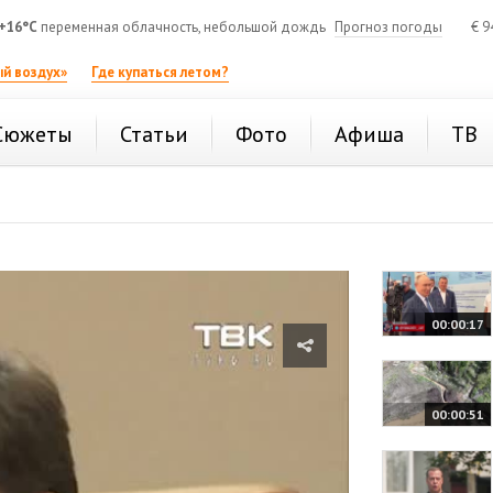
+16°C
переменная облачность, небольшой дождь
Прогноз погоды
€
9
й воздух»
Где купаться летом?
Сюжеты
Статьи
Фото
Афиша
ТВ
00:00:17
00:00:51