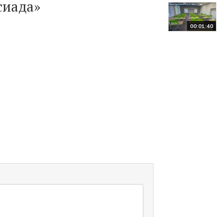
сиада»
00:01:40