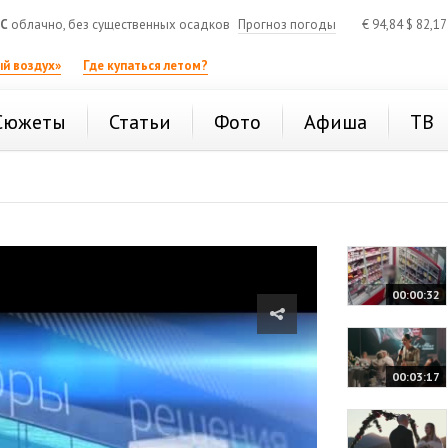
°C
облачно, без существенных осадков
Прогноз погоды
€
94,84
$
82,1
й воздух»
Где купаться летом?
Сюжеты
Статьи
Фото
Афиша
ТВ
00:00:32
00:03:17