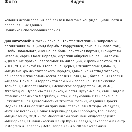
Фото
Видео
Условия использования веб-сайта и политика конфиденциальности и
персональных данных
Политика использования cookies
Для читателей:
В России признаны экстремистскими и запрещены
организации ФБК (Фонд борьбы с коррупцией, признан иноагентом),
Штабы Навального, «Национал-большевистская партия», «Свидетели
Иеговы», «Армия воли народа», «Русский общенациональный союз»,
«Движение против нелегальной иммиграции», «Правый сектор», УНА-
УНСО, УПА, «Тризуб им. Степана Бандеры», «Мизантропик дивижн»,
«Меджлис крымскотатарского народа», движение «Артподготовка»,
общероссийская политическая партия «Воля», АУЕ, батальоны «Азов» и
«Айдар». Признаны террористическими и запрещены: «Движение
Талибан», «Имарат Кавказ», «Исламское государство» (ИГ, ИГИЛ),
Джебхад-ан-Нусра, «АУМ Синрике», «Братья-мусульмане», «Аль-Каида в
странах исламского Магриба», «Сеть», «Колумбайн». В РФ признана
нежелательной деятельность «Открытой России», издания «Проект
Медиа». СМИ-иноагентами признаны: телеканал «Дождь», «Медуза»,
«Важные истории», «Голос Америки», радио «Свобода», The Insider,
«Медиазона», ОВД-инфо. Иноагентами признаны общество/центр
«Мемориал», «Аналитический Центр Юрия Левады», Сахаровский центр.
Instagram и Facebook (Metа) запрещены в РФ за экстремизм.