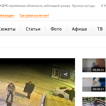
+21°C
переменная облачность, небольшой дождь
Прогноз погоды
€
9
й воздух»
Где купаться летом?
Сюжеты
Статьи
Фото
Афиша
ТВ
00:00:21
00:00:17