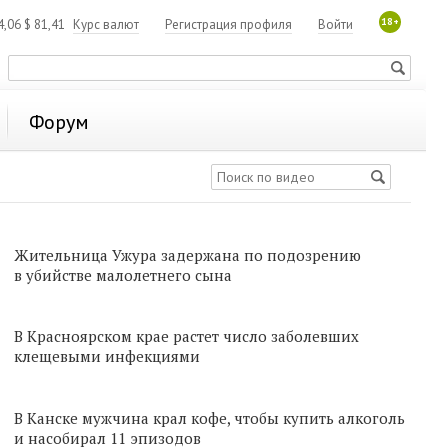
18+
4,06
$
81,41
Курс валют
Регистрация профиля
Войти
Форум
Жительница Ужура задержана по подозрению
в убийстве малолетнего сына
В Красноярском крае растет число заболевших
клещевыми инфекциями
В Канске мужчина крал кофе, чтобы купить алкоголь
и насобирал 11 эпизодов