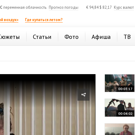
°C
переменная облачность
Прогноз погоды
€
94,84
$
82,17
Курс валют
й воздух»
Где купаться летом?
Сюжеты
Статьи
Фото
Афиша
ТВ
00:03:17
00:04:02