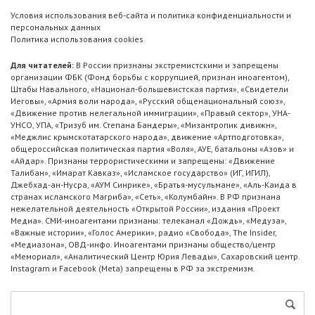
Условия использования веб-сайта и политика конфиденциальности и
персональных данных
Политика использования cookies
Для читателей:
В России признаны экстремистскими и запрещены
организации ФБК (Фонд борьбы с коррупцией, признан иноагентом),
Штабы Навального, «Национал-большевистская партия», «Свидетели
Иеговы», «Армия воли народа», «Русский общенациональный союз»,
«Движение против нелегальной иммиграции», «Правый сектор», УНА-
УНСО, УПА, «Тризуб им. Степана Бандеры», «Мизантропик дивижн»,
«Меджлис крымскотатарского народа», движение «Артподготовка»,
общероссийская политическая партия «Воля», АУЕ, батальоны «Азов» и
«Айдар». Признаны террористическими и запрещены: «Движение
Талибан», «Имарат Кавказ», «Исламское государство» (ИГ, ИГИЛ),
Джебхад-ан-Нусра, «АУМ Синрике», «Братья-мусульмане», «Аль-Каида в
странах исламского Магриба», «Сеть», «Колумбайн». В РФ признана
нежелательной деятельность «Открытой России», издания «Проект
Медиа». СМИ-иноагентами признаны: телеканал «Дождь», «Медуза»,
«Важные истории», «Голос Америки», радио «Свобода», The Insider,
«Медиазона», ОВД-инфо. Иноагентами признаны общество/центр
«Мемориал», «Аналитический Центр Юрия Левады», Сахаровский центр.
Instagram и Facebook (Metа) запрещены в РФ за экстремизм.