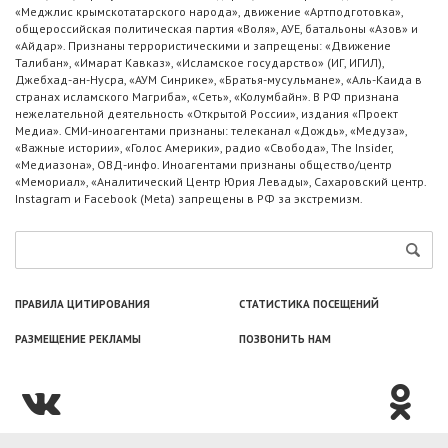
«Меджлис крымскотатарского народа», движение «Артподготовка»,
общероссийская политическая партия «Воля», АУЕ, батальоны «Азов» и
«Айдар». Признаны террористическими и запрещены: «Движение
Талибан», «Имарат Кавказ», «Исламское государство» (ИГ, ИГИЛ),
Джебхад-ан-Нусра, «АУМ Синрике», «Братья-мусульмане», «Аль-Каида в
странах исламского Магриба», «Сеть», «Колумбайн». В РФ признана
нежелательной деятельность «Открытой России», издания «Проект
Медиа». СМИ-иноагентами признаны: телеканал «Дождь», «Медуза»,
«Важные истории», «Голос Америки», радио «Свобода», The Insider,
«Медиазона», ОВД-инфо. Иноагентами признаны общество/центр
«Мемориал», «Аналитический Центр Юрия Левады», Сахаровский центр.
Instagram и Facebook (Metа) запрещены в РФ за экстремизм.
ПРАВИЛА ЦИТИРОВАНИЯ
СТАТИСТИКА ПОСЕЩЕНИЙ
РАЗМЕЩЕНИЕ РЕКЛАМЫ
ПОЗВОНИТЬ НАМ