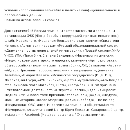
Условия использования веб-сайта и политика конфиденциальности и
персональных данных
Политика использования cookies
Для читателей:
В России признаны экстремистскими и запрещены
организации ФБК (Фонд борьбы с коррупцией, признан иноагентом),
Штабы Навального, «Национал-большевистская партия», «Свидетели
Иеговы», «Армия воли народа», «Русский общенациональный союз»,
«Движение против нелегальной иммиграции», «Правый сектор», УНА-
УНСО, УПА, «Тризуб им. Степана Бандеры», «Мизантропик дивижн»,
«Меджлис крымскотатарского народа», движение «Артподготовка»,
общероссийская политическая партия «Воля», АУЕ, батальоны «Азов» и
«Айдар». Признаны террористическими и запрещены: «Движение
Талибан», «Имарат Кавказ», «Исламское государство» (ИГ, ИГИЛ),
Джебхад-ан-Нусра, «АУМ Синрике», «Братья-мусульмане», «Аль-Каида в
странах исламского Магриба», «Сеть», «Колумбайн». В РФ признана
нежелательной деятельность «Открытой России», издания «Проект
Медиа». СМИ-иноагентами признаны: телеканал «Дождь», «Медуза»,
«Важные истории», «Голос Америки», радио «Свобода», The Insider,
«Медиазона», ОВД-инфо. Иноагентами признаны общество/центр
«Мемориал», «Аналитический Центр Юрия Левады», Сахаровский центр.
Instagram и Facebook (Metа) запрещены в РФ за экстремизм.