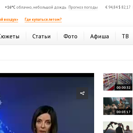
+16°C
облачно, небольшой дождь
Прогноз погоды
€
94,84
$
82,17
й воздух»
Где купаться летом?
Сюжеты
Статьи
Фото
Афиша
ТВ
00:00:32
00:03:17