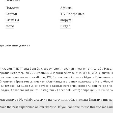
Новости
Афиша
Статьи
ТВ-Программа
Сюжеты
Форум
Фото
Видео
персональных данных
низации ФБК (Фонд борьбы с коррупцией, признан иноагентом), Штабы Навал
ротив нелегальной иммиграции», «Правый сектор», УНА-УНСО, УПА, «Тризуб и
ая политическая партия «Воля», АУЕ, батальоны «Азов» и «Айдар». Признаны
 Синрике», «Братья-мусульмане», «Аль-Каида в странах исламского Магриба», 
ы: телеканал «Дождь», «Медуза», «Важные истории», «Голос Америки», радио 
ады», Сахаровский центр. Instagram и Facebook (Metа) запрещены в РФ за э
материалов Newslab.ru ссылка на источник обязательна.
Правила цитир
have the best experience on our website. If you continue to use this site we ass