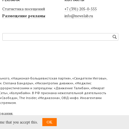
Статистика посещений
+7 (391) 205-0-555
Размещение рекламы
info@newslab.ru
ьного, «Национал-большевистская партия», «Свидетели Иеговы»,
м. Степана Бандеры», «Мизантропик дивижн», «Меджлис
 террористическими и запрещены: «Движение Талибан», «Имарат
«Сеть», «Колумбайн». В РФ признана нежелательной деятельность
«Свобода», The Insider, «Медиазона», ОВД-инфо. Иноагентами
кстремизм.
ования
.
ume that you accept this.
OK