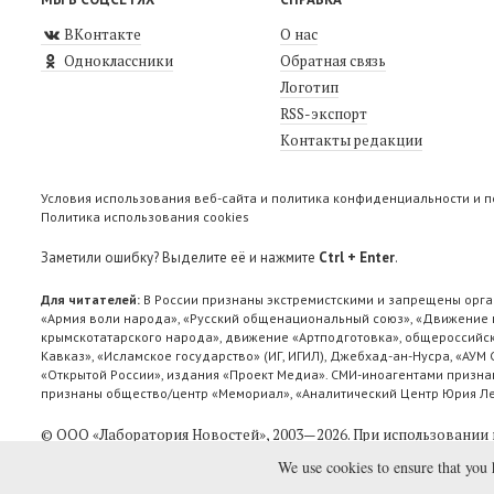
ВКонтакте
О нас
Одноклассники
Обратная связь
Логотип
RSS-экспорт
Контакты редакции
Условия использования веб-сайта и политика конфиденциальности и 
Политика использования cookies
Заметили ошибку? Выделите её и нажмите
Ctrl + Enter
.
Для читателей:
В России признаны экстремистскими и запрещены орга
«Армия воли народа», «Русский общенациональный союз», «Движение п
крымскотатарского народа», движение «Артподготовка», общероссийск
Кавказ», «Исламское государство» (ИГ, ИГИЛ), Джебхад-ан-Нусра, «АУМ
«Открытой России», издания «Проект Медиа». СМИ-иноагентами признан
признаны общество/центр «Мемориал», «Аналитический Центр Юрия Лев
© ООО «Лаборатория Новоcтей», 2003—2026.
При использовании 
We use cookies to ensure that you 