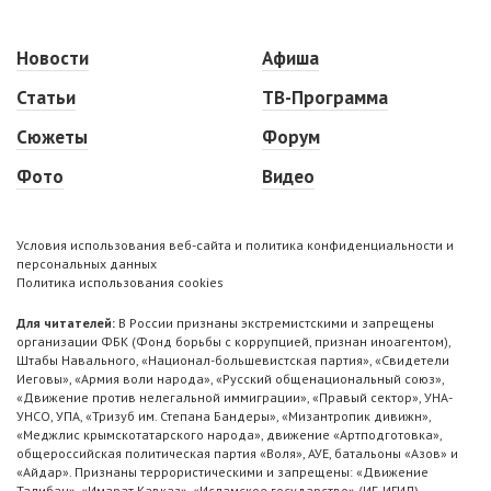
Новости
Афиша
Статьи
ТВ-Программа
Сюжеты
Форум
Фото
Видео
Условия использования веб-сайта и политика конфиденциальности и
персональных данных
Политика использования cookies
Для читателей:
В России признаны экстремистскими и запрещены
организации ФБК (Фонд борьбы с коррупцией, признан иноагентом),
Штабы Навального, «Национал-большевистская партия», «Свидетели
Иеговы», «Армия воли народа», «Русский общенациональный союз»,
«Движение против нелегальной иммиграции», «Правый сектор», УНА-
УНСО, УПА, «Тризуб им. Степана Бандеры», «Мизантропик дивижн»,
«Меджлис крымскотатарского народа», движение «Артподготовка»,
общероссийская политическая партия «Воля», АУЕ, батальоны «Азов» и
«Айдар». Признаны террористическими и запрещены: «Движение
Талибан», «Имарат Кавказ», «Исламское государство» (ИГ, ИГИЛ),