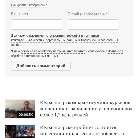
Прикрепить изображение
Ваше имя
E-mail
(необязательно)
Я согласен с
Условиями использования веб-сайта и политикой
конфиденциальности и персональных данных
и
Политикой использования
cookies
Я даю
Согласие на обработку персональных данных
и ознакомлен с
Политикой
обработки персональных данных
В Красноярском крае осудили курьеров
мошенников за хищение у пенсионерок
более 1,7 млн рублей
00:00:50
В Красноярске пройдет состоится
инвестиционная сессия «Сообщества