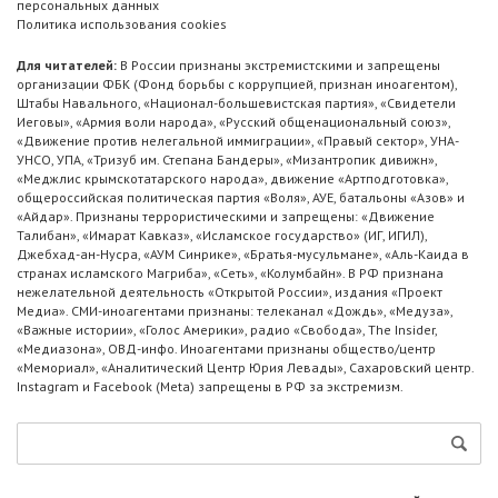
персональных данных
Политика использования cookies
Для читателей:
В России признаны экстремистскими и запрещены
организации ФБК (Фонд борьбы с коррупцией, признан иноагентом),
Штабы Навального, «Национал-большевистская партия», «Свидетели
Иеговы», «Армия воли народа», «Русский общенациональный союз»,
«Движение против нелегальной иммиграции», «Правый сектор», УНА-
УНСО, УПА, «Тризуб им. Степана Бандеры», «Мизантропик дивижн»,
«Меджлис крымскотатарского народа», движение «Артподготовка»,
общероссийская политическая партия «Воля», АУЕ, батальоны «Азов» и
«Айдар». Признаны террористическими и запрещены: «Движение
Талибан», «Имарат Кавказ», «Исламское государство» (ИГ, ИГИЛ),
Джебхад-ан-Нусра, «АУМ Синрике», «Братья-мусульмане», «Аль-Каида в
странах исламского Магриба», «Сеть», «Колумбайн». В РФ признана
нежелательной деятельность «Открытой России», издания «Проект
Медиа». СМИ-иноагентами признаны: телеканал «Дождь», «Медуза»,
«Важные истории», «Голос Америки», радио «Свобода», The Insider,
«Медиазона», ОВД-инфо. Иноагентами признаны общество/центр
«Мемориал», «Аналитический Центр Юрия Левады», Сахаровский центр.
Instagram и Facebook (Metа) запрещены в РФ за экстремизм.