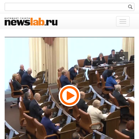
Показат
меню