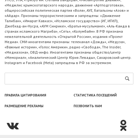
«Меджлис крымскотатарского народа», движение «Артподготовка»,
общероссийская политическая партия «Воля», АУЕ, батальоны «Азов» и
«Айдар». Признаны террористическими и запрещены: «Движение
Талибан», «Имарат Кавказ», «Исламское государство» (ИГ, ИГИЛ),
Джебхад-ан-Нусра, «АУМ Синрике», «Братья-мусульмане», «Аль-Каида в
странах исламского Магриба», «Сеть», «Колумбайн». В РФ признана
нежелательной деятельность «Открытой России», издания «Проект
Медиа». СМИ-иноагентами признаны: телеканал «Дождь», «Медуза»,
«Важные истории», «Голос Америки», радио «Свобода», The Insider,
«Медиазона», ОВД-инфо. Иноагентами признаны общество/центр
«Мемориал», «Аналитический Центр Юрия Левады», Сахаровский центр.
Instagram и Facebook (Metа) запрещены в РФ за экстремизм.
ПРАВИЛА ЦИТИРОВАНИЯ
СТАТИСТИКА ПОСЕЩЕНИЙ
РАЗМЕЩЕНИЕ РЕКЛАМЫ
ПОЗВОНИТЬ НАМ