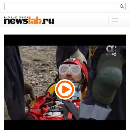
Показат
меню