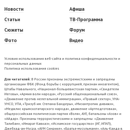
Новости
Афиша
Статьи
ТВ-Программа
Сюжеты
Форум
Фото
Видео
Условия использования веб-сайта и политика конфиденциальности и
персональных данных
Политика использования cookies
Для читателей:
В России признаны экстремистскими и запрещены
организации ФБК (Фонд борьбы с коррупцией, признан иноагентом),
Штабы Навального, «Национал-большевистская партия», «Свидетели
Иеговы», «Армия воли народа», «Русский общенациональный союз»,
«Движение против нелегальной иммиграции», «Правый сектор», УНА-
УНСО, УПА, «Тризуб им. Степана Бандеры», «Мизантропик дивижн»,
«Меджлис крымскотатарского народа», движение «Артподготовка»,
общероссийская политическая партия «Воля», АУЕ, батальоны «Азов» и
«Айдар». Признаны террористическими и запрещены: «Движение
Талибан», «Имарат Кавказ», «Исламское государство» (ИГ, ИГИЛ),
Джебхад-ан-Нусра, «АУМ Синрике», «Братья-мусульмане», «Аль-Каида в