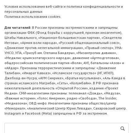
Условия использования веб-сайта и политика конфиденциальности и
персональных данных
Политика использования cookies
Для читателей:
В России признаны экстремистскими и запрещены
организации ФБК (Фонд борьбы с коррупцией, признан иноагентом),
Штабы Навального, «Национал-большевистская партия», «Свидетели
Иеговы», «Армия воли народа», «Русский общенациональный союз»,
«Движение против нелегальной иммиграции», «Правый сектор», УНА-
УНСО, УПА, «Тризуб им. Степана Бандеры», «Мизантропик дивижн»,
«Меджлис крымскотатарского народа», движение «Артподготовка»,
общероссийская политическая партия «Воля», АУЕ, батальоны «Азов» и
«Айдар». Признаны террористическими и запрещены: «Движение
Талибан», «Имарат Кавказ», «Исламское государство» (ИГ, ИГИЛ),
Джебхад-ан-Нусра, «АУМ Синрике», «Братья-мусульмане», «Аль-Каида в
странах исламского Магриба», «Сеть», «Колумбайн». В РФ признана
нежелательной деятельность «Открытой России», издания «Проект
Медиа». СМИ-иноагентами признаны: телеканал «Дождь», «Медуза»,
«Важные истории», «Голос Америки», радио «Свобода», The Insider,
«Медиазона», ОВД-инфо. Иноагентами признаны общество/центр
«Мемориал», «Аналитический Центр Юрия Левады», Сахаровский центр.
Instagram и Facebook (Metа) запрещены в РФ за экстремизм.