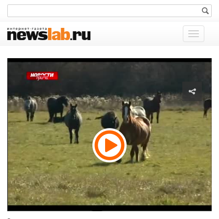
Показат
меню