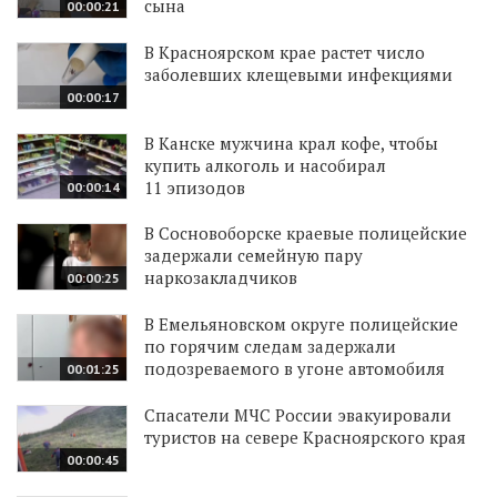
сына
00:00:21
В Красноярском крае растет число
заболевших клещевыми инфекциями
00:00:17
В Канске мужчина крал кофе, чтобы
купить алкоголь и насобирал
11 эпизодов
00:00:14
В Сосновоборске краевые полицейские
задержали семейную пару
наркозакладчиков
00:00:25
В Емельяновском округе полицейские
по горячим следам задержали
подозреваемого в угоне автомобиля
00:01:25
Спасатели МЧС России эвакуировали
туристов на севере Красноярского края
00:00:45