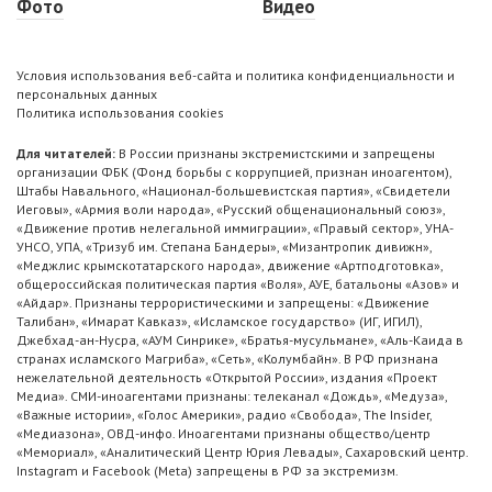
Фото
Видео
Условия использования веб-сайта и политика конфиденциальности и
персональных данных
Политика использования cookies
Для читателей:
В России признаны экстремистскими и запрещены
организации ФБК (Фонд борьбы с коррупцией, признан иноагентом),
Штабы Навального, «Национал-большевистская партия», «Свидетели
Иеговы», «Армия воли народа», «Русский общенациональный союз»,
«Движение против нелегальной иммиграции», «Правый сектор», УНА-
УНСО, УПА, «Тризуб им. Степана Бандеры», «Мизантропик дивижн»,
«Меджлис крымскотатарского народа», движение «Артподготовка»,
общероссийская политическая партия «Воля», АУЕ, батальоны «Азов» и
«Айдар». Признаны террористическими и запрещены: «Движение
Талибан», «Имарат Кавказ», «Исламское государство» (ИГ, ИГИЛ),
Джебхад-ан-Нусра, «АУМ Синрике», «Братья-мусульмане», «Аль-Каида в
странах исламского Магриба», «Сеть», «Колумбайн». В РФ признана
нежелательной деятельность «Открытой России», издания «Проект
Медиа». СМИ-иноагентами признаны: телеканал «Дождь», «Медуза»,
«Важные истории», «Голос Америки», радио «Свобода», The Insider,
«Медиазона», ОВД-инфо. Иноагентами признаны общество/центр
«Мемориал», «Аналитический Центр Юрия Левады», Сахаровский центр.
Instagram и Facebook (Metа) запрещены в РФ за экстремизм.